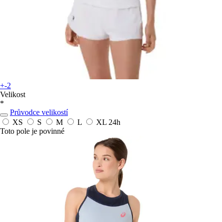
+-2
Velikost
*
Průvodce velikostí
XS
S
M
L
XL
24h
Toto pole je povinné