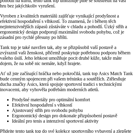
pohodlí na kurtu, tento tank top umožňuje plně se soustředit na vaši
hru bez jakýchkoliv vyrušení.
Vyroben z kvalitních materiálů zajišťuje vynikající prodyšnost a
efektivní hospodaření s vlhkostí. To znamená, že i během těch
nejintenzivnějších zápasů zůstáváte v chladu a pohodlí. Úzký střih a
ergonomický design podporují maximální svobodu pohybu, což je
zásadní pro rychlé přesuny po hřišti.
Tank top je také navržen tak, aby se přizpůsobil vaší postavě a
zvýraznil vaši ženskost, přičemž poskytuje potřebnou podporu během
vašeho úsilí. Jeho lehkost umožňuje pocit druhé kůže, takže máte
dojem, že na sobě nic nemáte, když hrajete.
Ať už jste začínající hráčka nebo pokročilá, tank top Asics Match Tank
bude cenným spojencem při vašem tréninku a soutěžích. Ztělesňuje
ducha značky Asics, která spojuje sportovní tradici s technickými
inovacemi, aby vyhověla potřebám moderních atletů.
Prodyšné materiály pro optimální komfort
Efektivní hospodaření s vlhkostí
Ajustovaný střih pro svobodu pohybu
Ergonomický design pro dokonale přizpůsobení postavě
Ideální pro tenis a intenzivní sportovní aktivity
Přidejte tento tank top do své kolekce sportovního vybavení a zlepšete