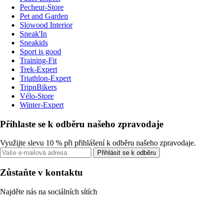
Pecheur-Store
Pet and Garden
Slowood Interior
Sneak'In
Sneakids
Sport is good
Training-Fit
Trek-Expert
Triathlon-Expert
TripnBikers
Vélo-Store
Winter-Expert
Přihlaste se k odběru našeho zpravodaje
Využijte slevu 10 % při přihlášení k odběru našeho zpravodaje.
Přihlásit se k odběru
Zůstaňte v kontaktu
Najděte nás na sociálních sítích