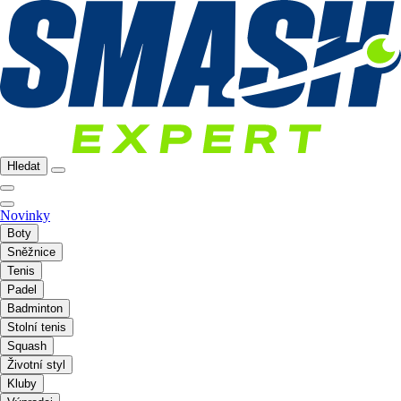
Hledat
Novinky
Boty
Sněžnice
Tenis
Padel
Badminton
Stolní tenis
Squash
Životní styl
Kluby