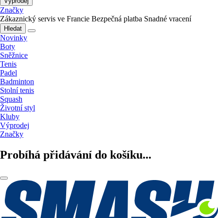
Výprodej
Značky
Zákaznický servis ve Francie
Bezpečná platba
Snadné vracení
Hledat
Novinky
Boty
Sněžnice
Tenis
Padel
Badminton
Stolní tenis
Squash
Životní styl
Kluby
Výprodej
Značky
Probíhá přidávání do košíku...