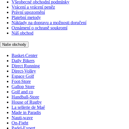
Všeobecné obchodní podmínky
Vrácení a vrácení peněz
Právní upozornění
Platební metody
Náklady na dopravu a možnosti doručení
Oznámení o ochraně soukromí
Náš obchod
Naše obchody
Basket-Center
Daily Bikers
Direct Running
Direct-Volley
Espace Golf
Foot-Store
Gallop Store
Golf and co
Handball-Store
House of Rugby
La sellerie de Maé
Made in Paradis
Nauti-wave
On-Fight
Padel-Expert