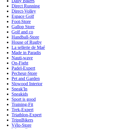
Daily Bikers
Direct Running
Direct-Volley
Espace Golf
Foot-Store
Gallop Store
Golf and co
Handball-Store
House of Rugby
La sellerie de Maé
Made in Paradis
Nauti-wave
On-Fight
Padel-Expert
Pecheur-Store
Pet and Garden
Slowood Interior
Sneak'In
Sneakids
Sport is good
Training-Fit
Trek-Expert
Triathlon-Expert
TripnBikers
Vélo-Store