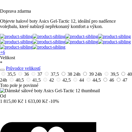
Doprava zdarma
Objevte halové boty Asics Gel-Tactic 12, ideální pro nadšence
volejbalu, které nabízejí nepřekonaný komfort a výkon.
+6
Velikost
*
Průvodce velikostí
35,5
36
37
37,5
38
24h
39
24h
39,5
40
24h
40,5
41,5
42
42,5
44
44,5
46
47
Toto pole je povinné
Od
1 815,00 Kč
1 633,00 Kč
-10%