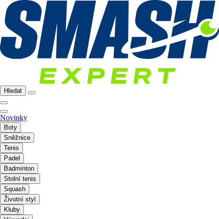
Hledat
Novinky
Boty
Sněžnice
Tenis
Padel
Badminton
Stolní tenis
Squash
Životní styl
Kluby