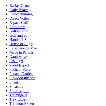
Basket-Center
Daily Bikers
Direct Running
Direct-Volley
Espace Golf
Foot-Store
Gallop Store
Golf and co
Handball-Store
House of Rugby
La sellerie de Maé
Made in Paradis
Nauti-wave
On-Fight
Padel-Expert
Pecheur-Store
Pet and Garden
Slowood Interior
Sneak'In
Sneakids
Sport is good
Training-Fit
Trek-Expert
Triathlon-Expert