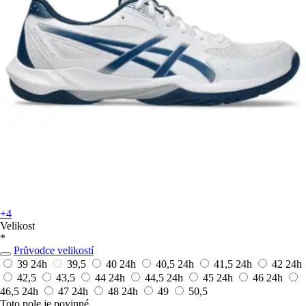
+4
Velikost
*
Průvodce velikostí
39
24h
39,5
40
24h
40,5
24h
41,5
24h
42
24h
42,5
43,5
44
24h
44,5
24h
45
24h
46
24h
46,5
24h
47
24h
48
24h
49
50,5
Toto pole je povinné