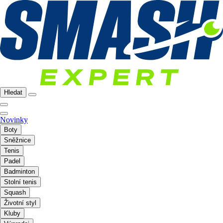
Hledat
Novinky
Boty
Sněžnice
Tenis
Padel
Badminton
Stolní tenis
Squash
Životní styl
Kluby