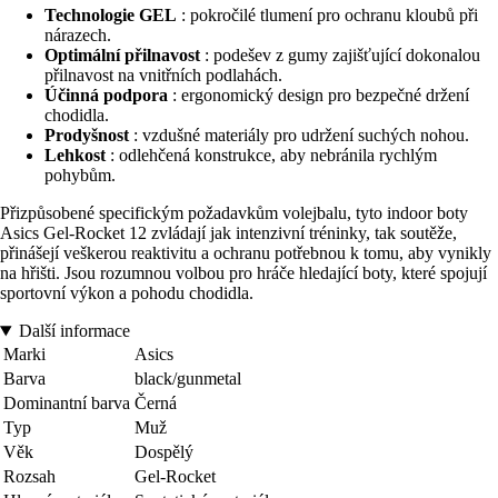
Technologie GEL
: pokročilé tlumení pro ochranu kloubů při
nárazech.
Optimální přilnavost
: podešev z gumy zajišťující dokonalou
přilnavost na vnitřních podlahách.
Účinná podpora
: ergonomický design pro bezpečné držení
chodidla.
Prodyšnost
: vzdušné materiály pro udržení suchých nohou.
Lehkost
: odlehčená konstrukce, aby nebránila rychlým
pohybům.
Přizpůsobené specifickým požadavkům volejbalu, tyto indoor boty
Asics Gel-Rocket 12 zvládají jak intenzivní tréninky, tak soutěže,
přinášejí veškerou reaktivitu a ochranu potřebnou k tomu, aby vynikly
na hřišti. Jsou rozumnou volbou pro hráče hledající boty, které spojují
sportovní výkon a pohodu chodidla.
Další informace
Marki
Asics
Barva
black/gunmetal
Dominantní barva
Černá
Typ
Muž
Věk
Dospělý
Rozsah
Gel-Rocket