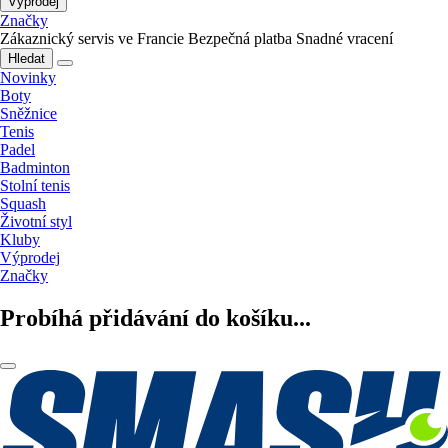
Výprodej
Značky
Zákaznický servis ve Francie
Bezpečná platba
Snadné vracení
Hledat
Novinky
Boty
Sněžnice
Tenis
Padel
Badminton
Stolní tenis
Squash
Životní styl
Kluby
Výprodej
Značky
Probíhá přidávání do košíku...