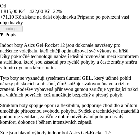
Od
1 815,00 Kč
1 422,00 Kč
-22%
+71,10 Kč
ziskate na dalsi objednavku
Pripsano po potvrzeni vasi
objednavky
Loading...
Popis
Indoor boty Asics Gel-Rocket 12 jsou dokonale navrženy pro
nadšence volejbalu, kteří chtějí optimalizovat své výkony na hřišti.
Díky pokročilé technologii nabízejí ideální rovnováhu mezi komfortem
a stabilitou, které jsou zásadní pro rychlé pohyby a časté změny směru
v tomto dynamickém sportu.
Tyto boty se vyznačují systémem tlumení GEL, který účinně pohltí
nárazy při skocích a přistání, čímž snižuje svalovou únavu a riziko
zranění. Podešev vybavená přilnavou gumou zaručuje vynikající trakci
na vnitřních površích, což umožňuje bezpečný a přesný pohyb.
Struktura boty spojuje oporu a flexibilitu, podporuje chodidlo a přitom
umožňuje přirozenou svobodu pohybu. Svršek z technických materiálů
podporuje ventilaci, zajišťuje dobré odvětrávání potu pro trvalý
komfort, dokonce i během intenzivních zápasů.
Zde jsou hlavní výhody indoor bot Asics Gel-Rocket 12: