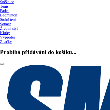
Sněžnice
Tenis
Padel
Badminton
Stolní tenis
Squash
Životní styl
Kluby
Výprodej
Značky
Probíhá přidávání do košíku...