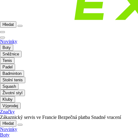
Hledat
Novinky
Boty
Sněžnice
Tenis
Padel
Badminton
Stolní tenis
Squash
Životní styl
Kluby
Výprodej
Značky
Zákaznický servis ve Francie
Bezpečná platba
Snadné vracení
Hledat
Novinky
Boty