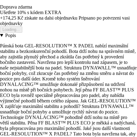
Doprava zdarma
Ušetřete 10%
s kódem
EXTRA
+174,25 Kč
ziskate na dalsi objednavku
Pripsano po potvrzeni vasi
objednavky
Loading...
Popis
Pánská bota GEL-RESOLUTION™ X PADEL nabízí maximální
stabilitu a bezkonkurenční pohodlí. Bota drží nohu na správném místě,
aby zajistila plynulý přechod a zkrátila čas potřebný k provedení
bočního zastavení. Navržena pro lepší kontrolu nad zápasem, je to
naše nejstabilnější bota na padel. Struktura DYNAWALL™ usnadňuje
boční pohyby, což zkracuje čas potřebný na změnu směru a návrat do
pozice pro další úder. Kromě toho systém šněrování
DYNALACING™ umožňuje dokonalé přizpůsobení na udržení
nohou na místě při bočních pohybech. Její pěna FF BLAST™ PLUS
ECO byla rovněž speciálně přepracována pro padel, aby nabídla
výjimečné pohodlí během celého zápasu. Jak GEL-RESOLUTION™
X zajišťuje maximální stabilitu a pohodlí? Struktura DYNAWALL™
usnadňuje boční pohyby a umožňuje rychlý návrat do pozice.
Technologie DYNALACING™ pohodlně drží nohu na místě pro
větší stabilitu. Pěna FF BLAST™ PLUS ECO je měkká a nadýchaná,
byla přepracována pro maximální pohodlí. Jaké jsou další vlastnosti
GEL-RESOLUTION™ X PADEL? Tato bota byla navržena tak, aby