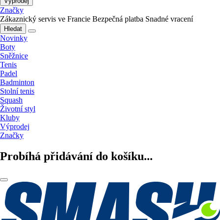
Výprodej
Značky
Zákaznický servis ve Francie
Bezpečná platba
Snadné vracení
Hledat
Novinky
Boty
Sněžnice
Tenis
Padel
Badminton
Stolní tenis
Squash
Životní styl
Kluby
Výprodej
Značky
Probíhá přidávání do košíku...