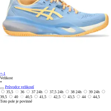
+-1
Velikost
*
Průvodce velikostí
35,5
36
37
24h
37,5
24h
38
24h
39
24h
39,5
40
40,5
41,5
42,5
43,5
44
44,5
Toto pole je povinné