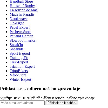
Handball-Store
House of Rugby
La sellerie de Maé
Made in Paradis
Nauti-wave
On-Fight
Padel-Expert
Pecheur-Store
Pet and Garden
Slowood Interior
Sneak'In
Sneakids
Sport is good
Training-Fit
Trek-Expert
Triathlon-Expert
TripnBikers
Vélo-Store
Winter-Expert
Přihlaste se k odběru našeho zpravodaje
Využijte slevu 10 % při přihlášení k odběru našeho zpravodaje.
Přihlásit se k odběru