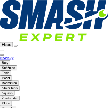
Hledat
Novinky
Boty
Sněžnice
Tenis
Padel
Badminton
Stolní tenis
Squash
Životní styl
Kluby