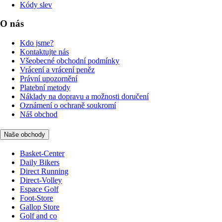
Kódy slev
O nás
Kdo jsme?
Kontaktujte nás
Všeobecné obchodní podmínky
Vrácení a vrácení peněz
Právní upozornění
Platební metody
Náklady na dopravu a možnosti doručení
Oznámení o ochraně soukromí
Náš obchod
Naše obchody
Basket-Center
Daily Bikers
Direct Running
Direct-Volley
Espace Golf
Foot-Store
Gallop Store
Golf and co