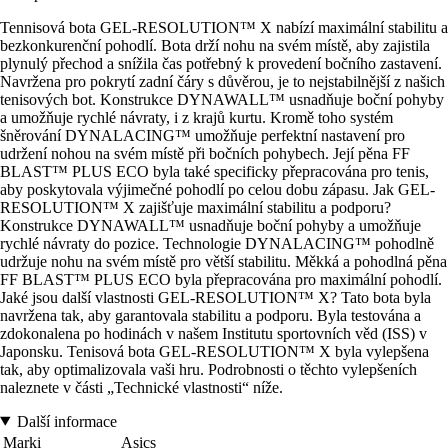
Tennisová bota GEL-RESOLUTION™ X nabízí maximální stabilitu a
bezkonkurenční pohodlí. Bota drží nohu na svém místě, aby zajistila
plynulý přechod a snížila čas potřebný k provedení bočního zastavení.
Navržena pro pokrytí zadní čáry s důvěrou, je to nejstabilnější z našich
tenisových bot. Konstrukce DYNAWALL™ usnadňuje boční pohyby
a umožňuje rychlé návraty, i z krajů kurtu. Kromě toho systém
šněrování DYNALACING™ umožňuje perfektní nastavení pro
udržení nohou na svém místě při bočních pohybech. Její pěna FF
BLAST™ PLUS ECO byla také specificky přepracována pro tenis,
aby poskytovala výjimečné pohodlí po celou dobu zápasu. Jak GEL-
RESOLUTION™ X zajišťuje maximální stabilitu a podporu?
Konstrukce DYNAWALL™ usnadňuje boční pohyby a umožňuje
rychlé návraty do pozice. Technologie DYNALACING™ pohodlně
udržuje nohu na svém místě pro větší stabilitu. Měkká a pohodlná pěna
FF BLAST™ PLUS ECO byla přepracována pro maximální pohodlí.
Jaké jsou další vlastnosti GEL-RESOLUTION™ X? Tato bota byla
navržena tak, aby garantovala stabilitu a podporu. Byla testována a
zdokonalena po hodinách v našem Institutu sportovních věd (ISS) v
Japonsku. Tenisová bota GEL-RESOLUTION™ X byla vylepšena
tak, aby optimalizovala vaši hru. Podrobnosti o těchto vylepšeních
naleznete v části „Technické vlastnosti“ níže.
Další informace
Marki
Asics