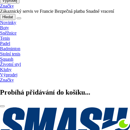
Výprodej
Značky
Zákaznický servis ve Francie
Bezpečná platba
Snadné vracení
Hledat
Novinky
Boty
Sněžnice
Tenis
Padel
Badminton
Stolní tenis
Squash
Životní styl
Kluby
Výprodej
Značky
Probíhá přidávání do košíku...