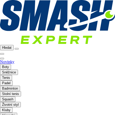
Hledat
Novinky
Boty
Sněžnice
Tenis
Padel
Badminton
Stolní tenis
Squash
Životní styl
Kluby