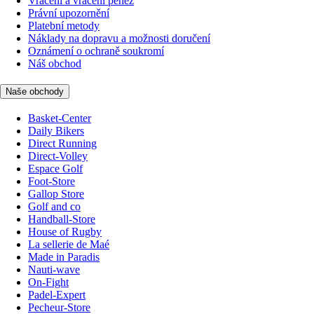
Vrácení a vrácení peněz
Právní upozornění
Platební metody
Náklady na dopravu a možnosti doručení
Oznámení o ochraně soukromí
Náš obchod
Naše obchody
Basket-Center
Daily Bikers
Direct Running
Direct-Volley
Espace Golf
Foot-Store
Gallop Store
Golf and co
Handball-Store
House of Rugby
La sellerie de Maé
Made in Paradis
Nauti-wave
On-Fight
Padel-Expert
Pecheur-Store