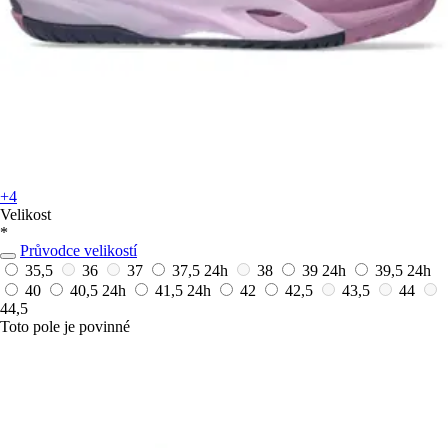
+4
Velikost
*
Průvodce velikostí
35,5
36
37
37,5
24h
38
39
24h
39,5
24h
40
40,5
24h
41,5
24h
42
42,5
43,5
44
44,5
Toto pole je povinné