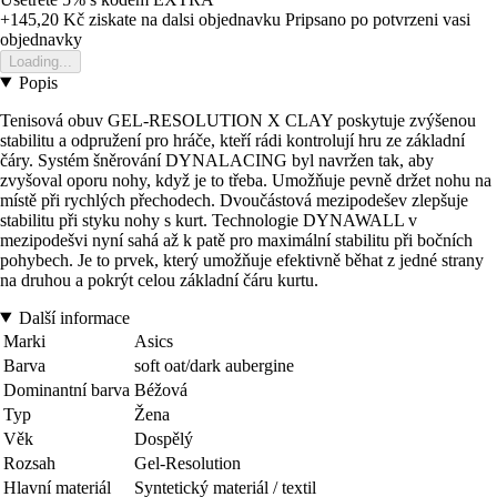
+145,20 Kč
ziskate na dalsi objednavku
Pripsano po potvrzeni vasi
objednavky
Loading...
Popis
Tenisová obuv GEL-RESOLUTION X CLAY poskytuje zvýšenou
stabilitu a odpružení pro hráče, kteří rádi kontrolují hru ze základní
čáry. Systém šněrování DYNALACING byl navržen tak, aby
zvyšoval oporu nohy, když je to třeba. Umožňuje pevně držet nohu na
místě při rychlých přechodech. Dvoučástová mezipodešev zlepšuje
stabilitu při styku nohy s kurt. Technologie DYNAWALL v
mezipodešvi nyní sahá až k patě pro maximální stabilitu při bočních
pohybech. Je to prvek, který umožňuje efektivně běhat z jedné strany
na druhou a pokrýt celou základní čáru kurtu.
Další informace
Marki
Asics
Barva
soft oat/dark aubergine
Dominantní barva
Béžová
Typ
Žena
Věk
Dospělý
Rozsah
Gel-Resolution
Hlavní materiál
Syntetický materiál / textil