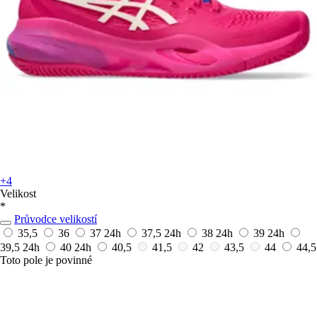
+4
Velikost
*
Průvodce velikostí
35,5
36
37
24h
37,5
24h
38
24h
39
24h
39,5
24h
40
24h
40,5
41,5
42
43,5
44
44,5
Toto pole je povinné