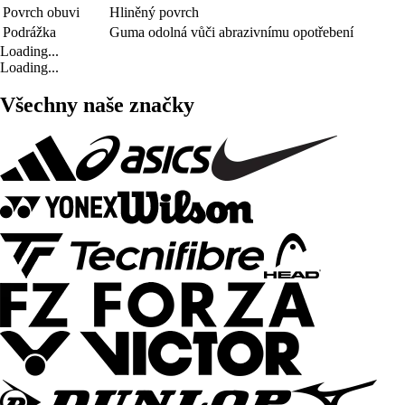
Povrch obuvi
Hliněný povrch
Podrážka
Guma odolná vůči abrazivnímu opotřebení
Loading...
Loading...
Všechny naše značky