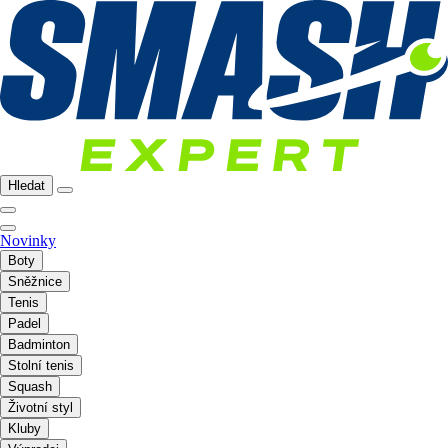
Hledat
Novinky
Boty
Sněžnice
Tenis
Padel
Badminton
Stolní tenis
Squash
Životní styl
Kluby