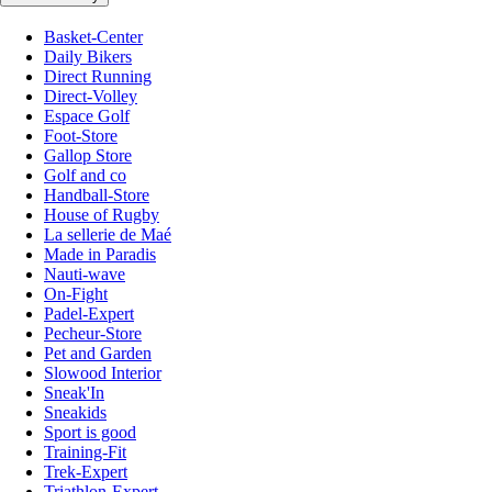
Basket-Center
Daily Bikers
Direct Running
Direct-Volley
Espace Golf
Foot-Store
Gallop Store
Golf and co
Handball-Store
House of Rugby
La sellerie de Maé
Made in Paradis
Nauti-wave
On-Fight
Padel-Expert
Pecheur-Store
Pet and Garden
Slowood Interior
Sneak'In
Sneakids
Sport is good
Training-Fit
Trek-Expert
Triathlon-Expert