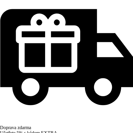
Doprava zdarma
Ušetřete 5%
s kódem
EXTRA