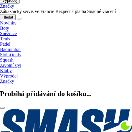
Výprodej
Značky
Zákaznický servis ve Francie
Bezpečná platba
Snadné vracení
Hledat
Novinky
Boty
Sněžnice
Tenis
Padel
Badminton
Stolní tenis
Squash
Životní styl
Kluby
Výprodej
Značky
Probíhá přidávání do košíku...