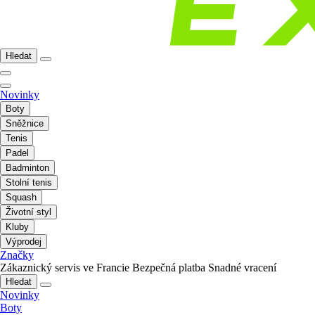
Hledat
Novinky
Boty
Sněžnice
Tenis
Padel
Badminton
Stolní tenis
Squash
Životní styl
Kluby
Výprodej
Značky
Zákaznický servis ve Francie
Bezpečná platba
Snadné vracení
Hledat
Novinky
Boty