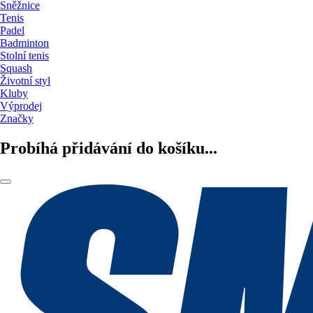
Sněžnice
Tenis
Padel
Badminton
Stolní tenis
Squash
Životní styl
Kluby
Výprodej
Značky
Probíhá přidávání do košíku...