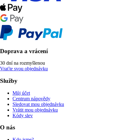
Doprava a vrácení
30 dní na rozmyšlenou
Vraťte svou objednávku
Služby
Můj účet
Centrum nápovědy
Sledovat mou objednávku
Vrátit mou objednávku
Kódy slev
O nás
Kdo jsme?