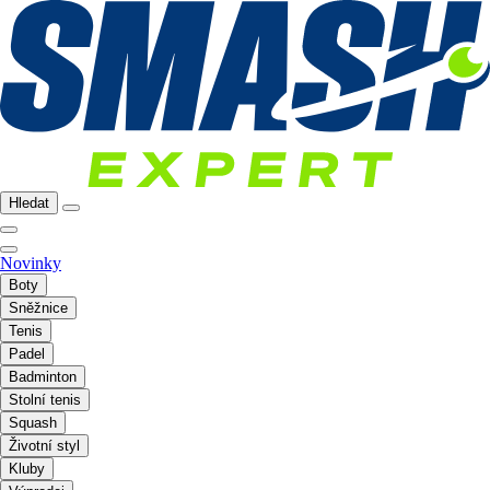
Hledat
Novinky
Boty
Sněžnice
Tenis
Padel
Badminton
Stolní tenis
Squash
Životní styl
Kluby