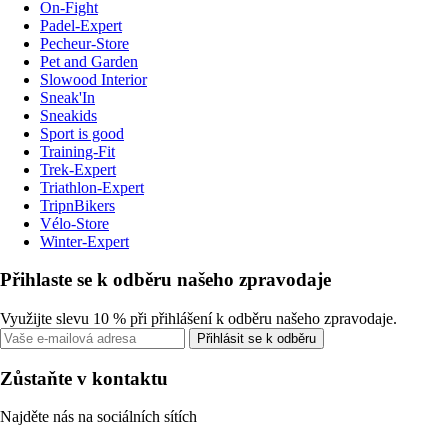
On-Fight
Padel-Expert
Pecheur-Store
Pet and Garden
Slowood Interior
Sneak'In
Sneakids
Sport is good
Training-Fit
Trek-Expert
Triathlon-Expert
TripnBikers
Vélo-Store
Winter-Expert
Přihlaste se k odběru našeho zpravodaje
Využijte slevu 10 % při přihlášení k odběru našeho zpravodaje.
Přihlásit se k odběru
Zůstaňte v kontaktu
Najděte nás na sociálních sítích