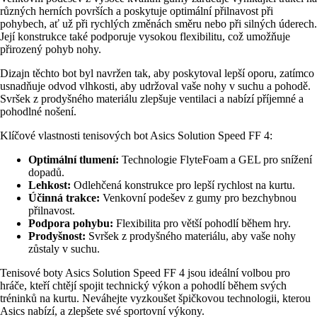
různých herních površích a poskytuje optimální přilnavost při
pohybech, ať už při rychlých změnách směru nebo při silných úderech.
Její konstrukce také podporuje vysokou flexibilitu, což umožňuje
přirozený pohyb nohy.
Dizajn těchto bot byl navržen tak, aby poskytoval lepší oporu, zatímco
usnadňuje odvod vlhkosti, aby udržoval vaše nohy v suchu a pohodě.
Svršek z prodyšného materiálu zlepšuje ventilaci a nabízí příjemné a
pohodlné nošení.
Klíčové vlastnosti tenisových bot Asics Solution Speed FF 4:
Optimální tlumení:
Technologie FlyteFoam a GEL pro snížení
dopadů.
Lehkost:
Odlehčená konstrukce pro lepší rychlost na kurtu.
Účinná trakce:
Venkovní podešev z gumy pro bezchybnou
přilnavost.
Podpora pohybu:
Flexibilita pro větší pohodlí během hry.
Prodyšnost:
Svršek z prodyšného materiálu, aby vaše nohy
zůstaly v suchu.
Tenisové boty Asics Solution Speed FF 4 jsou ideální volbou pro
hráče, kteří chtějí spojit technický výkon a pohodlí během svých
tréninků na kurtu. Neváhejte vyzkoušet špičkovou technologii, kterou
Asics nabízí, a zlepšete své sportovní výkony.