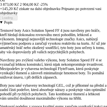
Od
3 873,00 Kč
2 904,00 Kč
-25%
+145,20 Kč
ziskate na dalsi objednavku
Pripsano po potvrzeni vasi
objednavky
Loading...
Popis
Tenisové boty Asics Solution Speed FF 4 jsou navrženy pro hráče,
kteří hledají dokonalou rovnováhu mezi pohodlím, lehkostí a
výkonem. Integrují nejnovější technologie značky Asics, nabízejí
výjimečnou podporu a zaručují vysokou reaktivitu na kurtu. Ať už jste
amatérský hráč nebo zkušený soutěžící, tyto boty jsou určeny k tomu,
aby vás doprovázely při vašich nejrychlejších pohybech.
Navrženy pro zvýšení vašeho výkonu, boty Solution Speed FF 4 se
vyznačují lehkou konstrukcí, která nijak nekompromituje trvanlivost.
Mezipodešev je vybavena technologií FlyteFoam, která poskytuje
vynikající tlumení a zároveň minimalizuje hmotnost boty. To pomáhá
snižovat únavu, i při delších zápasech.
Boty jsou také vybaveny technologií GEL, což je přítomné na přední a
zadní části podešve, která absorbuje nárazy a poskytuje vám optimální
pohodlí při rychlých pohybech. Tato kombinace tlumení a lehkosti
vám umožní dosáhnout maximálního výkonu na hřišti.
Venkovní podešev z vysoce kvalitní gumy zaručuje vynikající trakci na