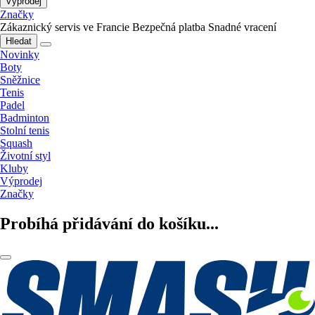
Výprodej
Značky
Zákaznický servis ve Francie
Bezpečná platba
Snadné vracení
Hledat
Novinky
Boty
Sněžnice
Tenis
Padel
Badminton
Stolní tenis
Squash
Životní styl
Kluby
Výprodej
Značky
Probíhá přidávání do košíku...