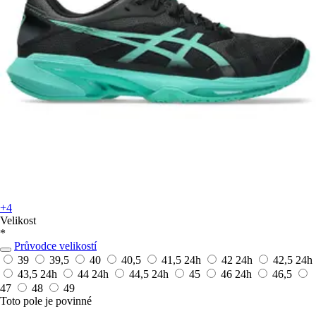
+4
Velikost
*
Průvodce velikostí
39
39,5
40
40,5
41,5
24h
42
24h
42,5
24h
43,5
24h
44
24h
44,5
24h
45
46
24h
46,5
47
48
49
Toto pole je povinné