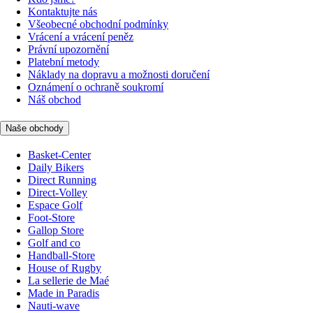
Kontaktujte nás
Všeobecné obchodní podmínky
Vrácení a vrácení peněz
Právní upozornění
Platební metody
Náklady na dopravu a možnosti doručení
Oznámení o ochraně soukromí
Náš obchod
Naše obchody
Basket-Center
Daily Bikers
Direct Running
Direct-Volley
Espace Golf
Foot-Store
Gallop Store
Golf and co
Handball-Store
House of Rugby
La sellerie de Maé
Made in Paradis
Nauti-wave