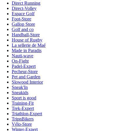
Direct Running
Direct-Volley
Espace Golf
Foot-Store
Gallop Store
Golf and co
Handball-Store
House of Rugby
La sellerie de Maé
Made in Paradis
Nauti-wave
On-Fight
Padel-Expert
Pecheur-Store
Pet and Garden
Slowood Interior
Sneak'In
Sneakids
Sport is good
Training-Fit
Trek-Expert
Triathlon-Expert
TripnBikers
Vélo-Store
Winter-Expert