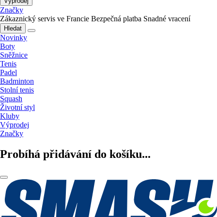
Výprodej
Značky
Zákaznický servis ve Francie
Bezpečná platba
Snadné vracení
Hledat
Novinky
Boty
Sněžnice
Tenis
Padel
Badminton
Stolní tenis
Squash
Životní styl
Kluby
Výprodej
Značky
Probíhá přidávání do košíku...