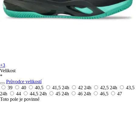
+3
Velikost
*
Průvodce velikostí
39
40
40,5
41,5
24h
42
24h
42,5
24h
43,5
24h
44
44,5
24h
45
24h
46
24h
46,5
47
Toto pole je povinné