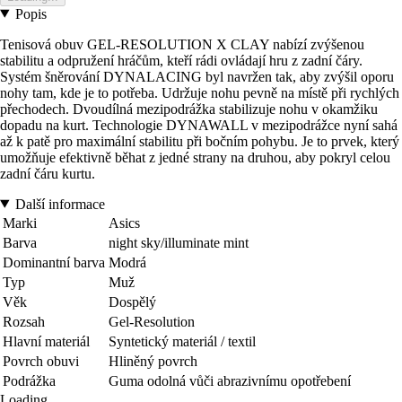
Popis
Tenisová obuv GEL-RESOLUTION X CLAY nabízí zvýšenou
stabilitu a odpružení hráčům, kteří rádi ovládají hru z zadní čáry.
Systém šněrování DYNALACING byl navržen tak, aby zvýšil oporu
nohy tam, kde je to potřeba. Udržuje nohu pevně na místě při rychlých
přechodech. Dvoudílná mezipodrážka stabilizuje nohu v okamžiku
dopadu na kurt. Technologie DYNAWALL v mezipodrážce nyní sahá
až k patě pro maximální stabilitu při bočním pohybu. Je to prvek, který
umožňuje efektivně běhat z jedné strany na druhou, aby pokryl celou
zadní čáru kurtu.
Další informace
Marki
Asics
Barva
night sky/illuminate mint
Dominantní barva
Modrá
Typ
Muž
Věk
Dospělý
Rozsah
Gel-Resolution
Hlavní materiál
Syntetický materiál / textil
Povrch obuvi
Hliněný povrch
Podrážka
Guma odolná vůči abrazivnímu opotřebení
Loading...