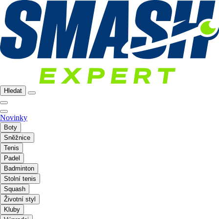
Hledat
Novinky
Boty
Sněžnice
Tenis
Padel
Badminton
Stolní tenis
Squash
Životní styl
Kluby