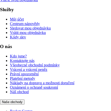
Služby
Můj účet
Centrum nápovědy
Sledovat mou objednávku
Vrátit mou objednávku
Kódy slev
O nás
Kdo jsme?
Kontaktujte nás
Všeobecné obchodní podmínky
Vrácení a vrácení peněz
Právní upozornění
Platební metody
Náklady na dopravu a možnosti doručení
Oznámení o ochraně soukromí
Náš obchod
Naše obchody