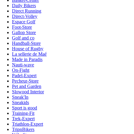
Basket-Center
Daily Bikers
Direct Running
Direct-Volley
Espace Golf
Foot-Store
Gallop Store
Golf and co
Handball-Store
House of Rugby
La sellerie de Maé
Made in Paradis
Nauti-wave
On-Fight
Padel-Expert
Pecheur-Store
Pet and Garden
Slowood Interior
Sneak'In
Sneakids
Sport is good
Training-Fit
Trek-Expert
Triathlon-Expert
TripnBikers