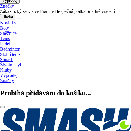
Výprodej
Značky
Zákaznický servis ve Francie
Bezpečná platba
Snadné vracení
Hledat
Novinky
Boty
Sněžnice
Tenis
Padel
Badminton
Stolní tenis
Squash
Životní styl
Kluby
Výprodej
Značky
Probíhá přidávání do košíku...