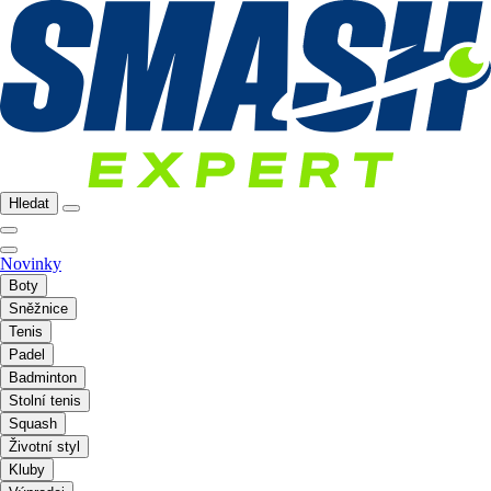
Hledat
Novinky
Boty
Sněžnice
Tenis
Padel
Badminton
Stolní tenis
Squash
Životní styl
Kluby