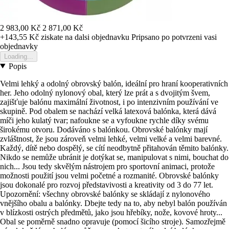
2 983,00 Kč
2 871,00 Kč
+143,55 Kč
ziskate na dalsi objednavku
Pripsano po potvrzeni vasi
objednavky
Loading...
Popis
Velmi lehký a odolný obrovský balón, ideální pro hraní kooperativních
her. Jeho odolný nylonový obal, který lze prát a s dvojitým švem,
zajišťuje balónu maximální životnost, i po intenzivním používání ve
skupině. Pod obalem se nachází velká latexová balónka, která dává
míči jeho kulatý tvar; nafoukne se a vyfoukne rychle díky svému
širokému otvoru. Dodáváno s balónkou. Obrovské balónky mají
zvláštnost, že jsou zároveň velmi lehké, velmi velké a velmi barevné.
Každý, dítě nebo dospělý, se cítí neodbytně přitahován těmito balónky.
Nikdo se nemůže ubránit je dotýkat se, manipulovat s nimi, bouchat do
nich... Jsou tedy skvělým nástrojem pro sportovní animaci, protože
možnosti použití jsou velmi početné a rozmanité. Obrovské balónky
jsou dokonalé pro rozvoj představivosti a kreativity od 3 do 77 let.
Upozornění: všechny obrovské balónky se skládají z nylonového
vnějšího obalu a balónky. Dbejte tedy na to, aby nebyl balón používán
v blízkosti ostrých předmětů, jako jsou hřebíky, nože, kovové hroty...
Obal se poměrně snadno opravuje (pomocí šicího stroje). Samozřejmě