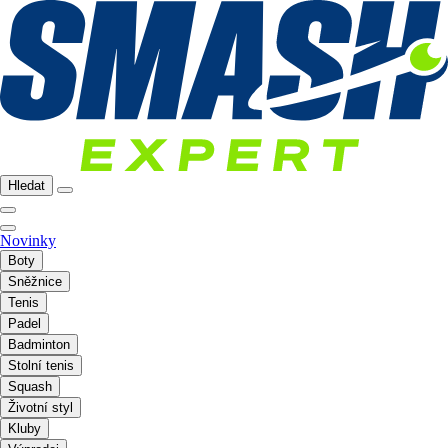
Hledat
Novinky
Boty
Sněžnice
Tenis
Padel
Badminton
Stolní tenis
Squash
Životní styl
Kluby