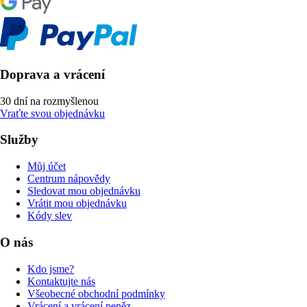
Doprava a vrácení
30 dní na rozmyšlenou
Vraťte svou objednávku
Služby
Můj účet
Centrum nápovědy
Sledovat mou objednávku
Vrátit mou objednávku
Kódy slev
O nás
Kdo jsme?
Kontaktujte nás
Všeobecné obchodní podmínky
Vrácení a vrácení peněz