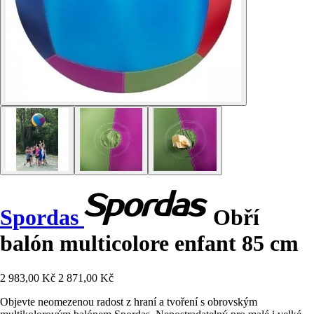
Spordas
Obří
balón multicolore enfant 85 cm
2 983,00 Kč
2 871,00 Kč
Objevte neomezenou radost z hraní a tvoření s obrovským