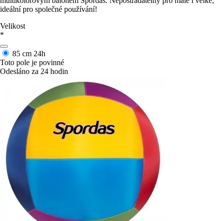
multikolorovým balónem Spordas. Nepostradatelný pro malé i velké,
ideální pro společné používání!
Velikost
*
85 cm
24h
Toto pole je povinné
Odesláno za 24 hodin