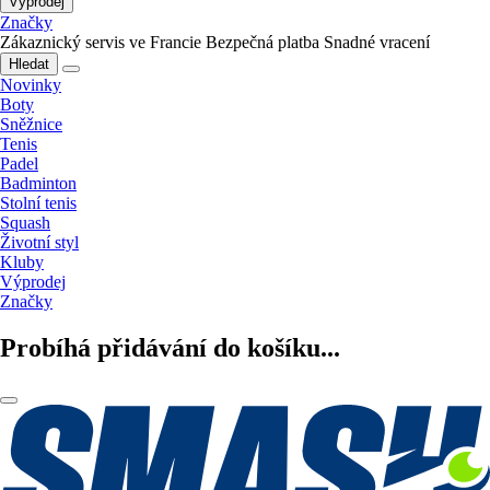
Výprodej
Značky
Zákaznický servis ve Francie
Bezpečná platba
Snadné vracení
Hledat
Novinky
Boty
Sněžnice
Tenis
Padel
Badminton
Stolní tenis
Squash
Životní styl
Kluby
Výprodej
Značky
Probíhá přidávání do košíku...