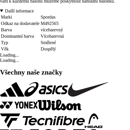
vám k každému balónu můžeme poskytnout náhradní balónku.
Další informace
Marki
Spordas
Odkaz na dodavatele
M492565
Barva
vícebarevný
Dominantní barva
Vícebarevná
Typ
Smíšené
Věk
Dospělý
Loading...
Loading...
Všechny naše značky