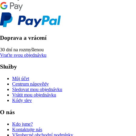
Doprava a vrácení
30 dní na rozmyšlenou
Vraťte svou objednávku
Služby
Můj účet
Centrum nápovědy
Sledovat mou objednávku
Vrátit mou objednávku
Kódy slev
O nás
Kdo jsme?
Kontaktujte nás
Všeobecné obchodní podmínky