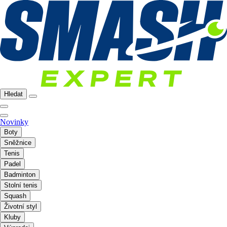
Hledat
Novinky
Boty
Sněžnice
Tenis
Padel
Badminton
Stolní tenis
Squash
Životní styl
Kluby