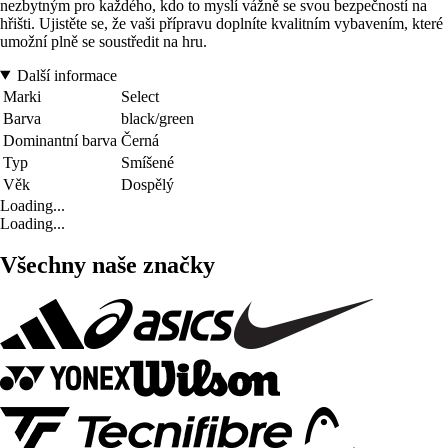
nezbytným pro každého, kdo to myslí vážně se svou bezpečností na
hřišti. Ujistěte se, že vaši přípravu doplníte kvalitním vybavením, které
umožní plně se soustředit na hru.
Další informace
Marki
Select
Barva
black/green
Dominantní barva
Černá
Typ
Smíšené
Věk
Dospělý
Loading...
Loading...
Všechny naše značky