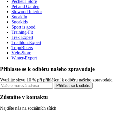
Pecheur-Store
Pet and Garden
Slowood Interior
Sneak'In
Sneakids
Sport is good
Training-Fit
Trek-Expert
Triathlon-Expert
TripnBikers
Vélo-Store
Winter-Expert
Přihlaste se k odběru našeho zpravodaje
Využijte slevu 10 % při přihlášení k odběru našeho zpravodaje.
Přihlásit se k odběru
Zůstaňte v kontaktu
Najděte nás na sociálních sítích