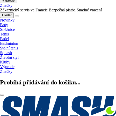
Výprodej
Značky
Zákaznický servis ve Francie
Bezpečná platba
Snadné vracení
Hledat
Novinky
Boty
Sněžnice
Tenis
Padel
Badminton
Stolní tenis
Squash
Životní styl
Kluby
Výprodej
Značky
Probíhá přidávání do košíku...