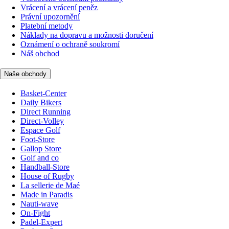
Vrácení a vrácení peněz
Právní upozornění
Platební metody
Náklady na dopravu a možnosti doručení
Oznámení o ochraně soukromí
Náš obchod
Naše obchody
Basket-Center
Daily Bikers
Direct Running
Direct-Volley
Espace Golf
Foot-Store
Gallop Store
Golf and co
Handball-Store
House of Rugby
La sellerie de Maé
Made in Paradis
Nauti-wave
On-Fight
Padel-Expert