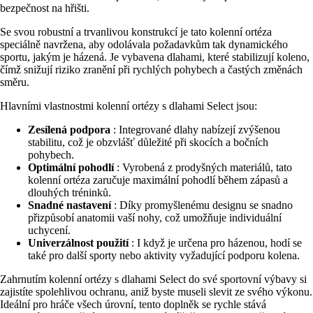
bezpečnost na hřišti.
Se svou robustní a trvanlivou konstrukcí je tato kolenní ortéza
speciálně navržena, aby odolávala požadavkům tak dynamického
sportu, jakým je házená. Je vybavena dlahami, které stabilizují koleno,
čímž snižují riziko zranění při rychlých pohybech a častých změnách
směru.
Hlavními vlastnostmi kolenní ortézy s dlahami Select jsou:
Zesílená podpora
: Integrované dlahy nabízejí zvýšenou
stabilitu, což je obzvlášť důležité při skocích a bočních
pohybech.
Optimální pohodlí
: Vyrobená z prodyšných materiálů, tato
kolenní ortéza zaručuje maximální pohodlí během zápasů a
dlouhých tréninků.
Snadné nastavení
: Díky promyšlenému designu se snadno
přizpůsobí anatomii vaší nohy, což umožňuje individuální
uchycení.
Univerzálnost použití
: I když je určena pro házenou, hodí se
také pro další sporty nebo aktivity vyžadující podporu kolena.
Zahrnutím kolenní ortézy s dlahami Select do své sportovní výbavy si
zajistíte spolehlivou ochranu, aniž byste museli slevit ze svého výkonu.
Ideální pro hráče všech úrovní, tento doplněk se rychle stává