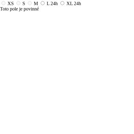
XS
S
M
L
24h
XL
24h
Toto pole je povinné