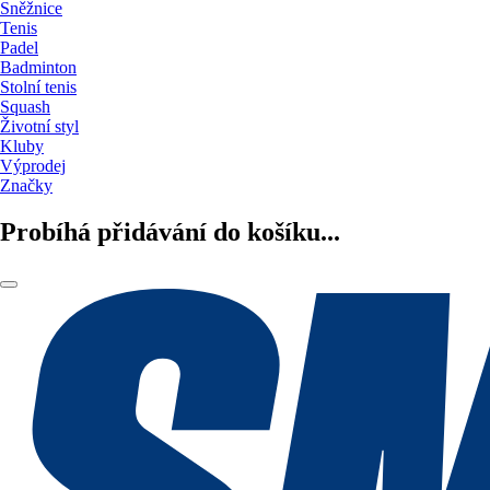
Sněžnice
Tenis
Padel
Badminton
Stolní tenis
Squash
Životní styl
Kluby
Výprodej
Značky
Probíhá přidávání do košíku...