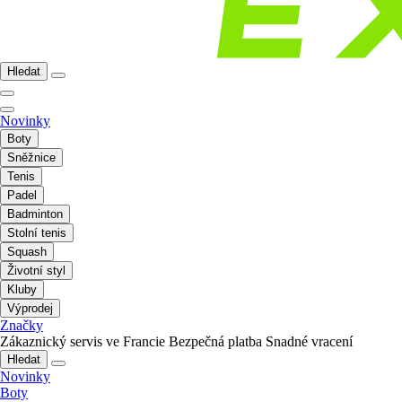
Hledat
Novinky
Boty
Sněžnice
Tenis
Padel
Badminton
Stolní tenis
Squash
Životní styl
Kluby
Výprodej
Značky
Zákaznický servis ve Francie
Bezpečná platba
Snadné vracení
Hledat
Novinky
Boty