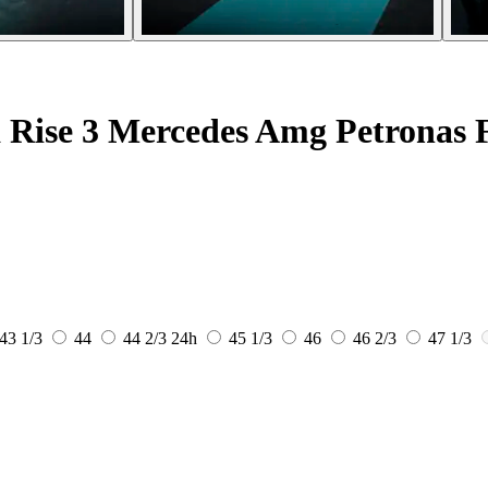
 Rise 3 Mercedes Amg Petronas 
43 1/3
44
44 2/3
24h
45 1/3
46
46 2/3
47 1/3