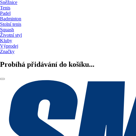
Sněžnice
Tenis
Padel
Badminton
Stolní tenis
Squash
Životní styl
Kluby
Výprodej
Značky
Probíhá přidávání do košíku...