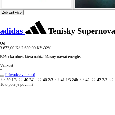
Zobrazit více
adidas
Tenisky Supernova
Od
3 873,00 Kč
2 639,00 Kč
-32%
Běžecká obuv, která nabízí úžasný návrat energie.
Velikost
*
Průvodce velikostí
39 1/3
40
24h
40 2/3
41 1/3
24h
42
42 2/3
Toto pole je povinné