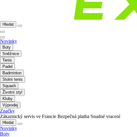
Hledat
Novinky
Boty
Sněžnice
Tenis
Padel
Badminton
Stolní tenis
Squash
Životní styl
Kluby
Výprodej
Značky
Zákaznický servis ve Francie
Bezpečná platba
Snadné vracení
Hledat
Novinky
Boty