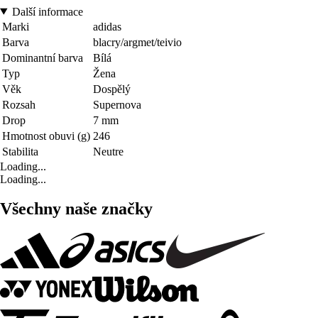
Další informace
Marki
adidas
Barva
blacry/argmet/teivio
Dominantní barva
Bílá
Typ
Žena
Věk
Dospělý
Rozsah
Supernova
Drop
7 mm
Hmotnost obuvi (g)
246
Stabilita
Neutre
Loading...
Loading...
Všechny naše značky