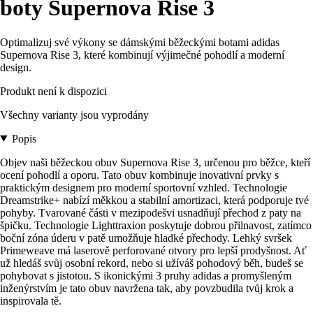
boty Supernova Rise 3
Optimalizuj své výkony se dámskými běžeckými botami adidas
Supernova Rise 3, které kombinují výjimečné pohodlí a moderní
design.
Produkt není k dispozici
Všechny varianty jsou vyprodány
Popis
Objev naši běžeckou obuv Supernova Rise 3, určenou pro běžce, kteří
ocení pohodlí a oporu. Tato obuv kombinuje inovativní prvky s
praktickým designem pro moderní sportovní vzhled. Technologie
Dreamstrike+ nabízí měkkou a stabilní amortizaci, která podporuje tvé
pohyby. Tvarované části v mezipodešvi usnadňují přechod z paty na
špičku. Technologie Lighttraxion poskytuje dobrou přilnavost, zatímco
boční zóna úderu v patě umožňuje hladké přechody. Lehký svršek
Primeweave má laserově perforované otvory pro lepší prodyšnost. Ať
už hledáš svůj osobní rekord, nebo si užíváš pohodový běh, budeš se
pohybovat s jistotou. S ikonickými 3 pruhy adidas a promyšleným
inženýrstvím je tato obuv navržena tak, aby povzbudila tvůj krok a
inspirovala tě.