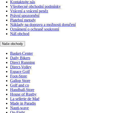
Kontaktujte nás
Všeobecné obchodní podmínky
Vrácení a vrácení peněz
Právní upozornění
Platební metody
Náklady na dopravu a možnosti doručení
Oznámení o ochraně soukromí
Náš obchod
Naše obchody
Basket-Center
Daily Bikers
Direct Running
Direct-Volley
Espace Golf
Foot-Store
Gallop Store
Golf and co
Handball-Store
House of Rugby
La sellerie de Maé
Made in Paradis
Nauti-wave
On-Fight