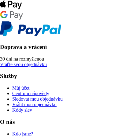
Doprava a vrácení
30 dní na rozmyšlenou
Vraťte svou objednávku
Služby
Můj účet
Centrum nápovědy
Sledovat mou objednávku
Vrátit mou objednávku
Kódy slev
O nás
Kdo jsme?