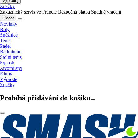
Výprodej
Značky
Zákaznický servis ve Francie
Bezpečná platba
Snadné vracení
Hledat
Novinky
Boty
Sněžnice
Tenis
Padel
Badminton
Stolní tenis
Squash
Životní styl
Kluby
Výprodej
Značky
Probíhá přidávání do košíku...