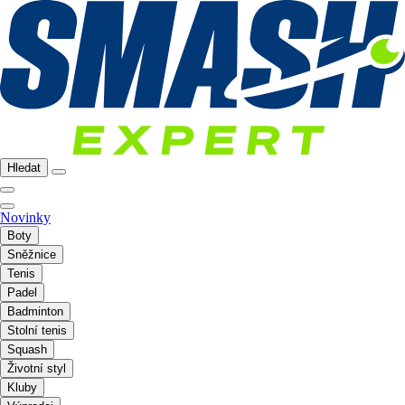
Hledat
Novinky
Boty
Sněžnice
Tenis
Padel
Badminton
Stolní tenis
Squash
Životní styl
Kluby