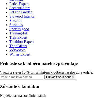
Padel-Expert
Pecheur-Store
Pet and Garden
Slowood Interior
Sneak'In
Sneakids
Sport is good
Training-Fit
Trek-Expert
Triathlon-Expert
TripnBikers
Vélo-Store
Winter-Expert
Přihlaste se k odběru našeho zpravodaje
Využijte slevu 10 % při přihlášení k odběru našeho zpravodaje.
Přihlásit se k odběru
Zůstaňte v kontaktu
Najděte nás na sociálních sítích