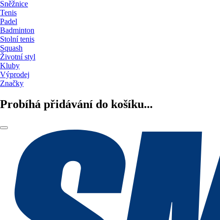
Sněžnice
Tenis
Padel
Badminton
Stolní tenis
Squash
Životní styl
Kluby
Výprodej
Značky
Probíhá přidávání do košíku...