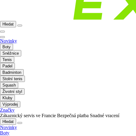
Hledat
Novinky
Boty
Sněžnice
Tenis
Padel
Badminton
Stolní tenis
Squash
Životní styl
Kluby
Výprodej
Značky
Zákaznický servis ve Francie
Bezpečná platba
Snadné vracení
Hledat
Novinky
Boty