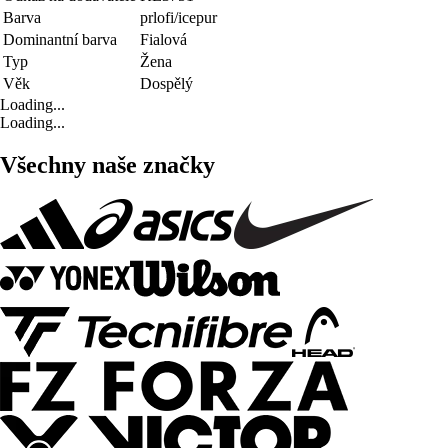
Barva
prlofi/icepur
Dominantní barva
Fialová
Typ
Žena
Věk
Dospělý
Loading...
Loading...
Všechny naše značky