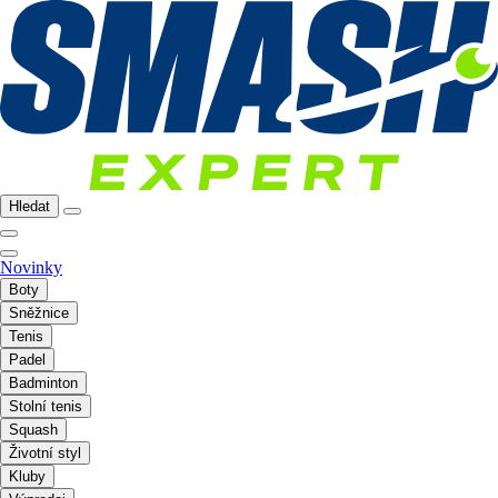
Hledat
Novinky
Boty
Sněžnice
Tenis
Padel
Badminton
Stolní tenis
Squash
Životní styl
Kluby