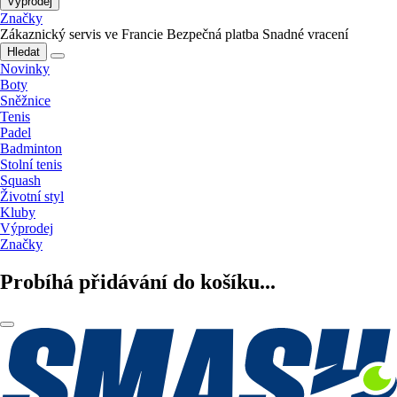
Výprodej
Značky
Zákaznický servis ve Francie
Bezpečná platba
Snadné vracení
Hledat
Novinky
Boty
Sněžnice
Tenis
Padel
Badminton
Stolní tenis
Squash
Životní styl
Kluby
Výprodej
Značky
Probíhá přidávání do košíku...