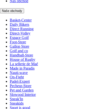
Náš obchod
Naše obchody
Basket-Center
Daily Bikers
Direct Running
Direct-Volley
Espace Golf
Foot-Store
Gallop Store
Golf and co
Handball-Store
House of Rugby
La sellerie de Maé
Made in Paradis
Nauti-wave
On-Fight
Padel-Expert
Pecheur-Store
Pet and Garden
Slowood Interior
Sneak'In
Sneakids
Sport is good