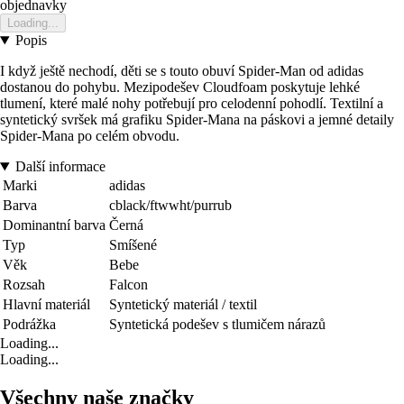
objednavky
Loading...
Popis
I když ještě nechodí, děti se s touto obuví Spider-Man od adidas
dostanou do pohybu. Mezipodešev Cloudfoam poskytuje lehké
tlumení, které malé nohy potřebují pro celodenní pohodlí. Textilní a
syntetický svršek má grafiku Spider-Mana na páskovi a jemné detaily
Spider-Mana po celém obvodu.
Další informace
Marki
adidas
Barva
cblack/ftwwht/purrub
Dominantní barva
Černá
Typ
Smíšené
Věk
Bebe
Rozsah
Falcon
Hlavní materiál
Syntetický materiál / textil
Podrážka
Syntetická podešev s tlumičem nárazů
Loading...
Loading...
Všechny naše značky