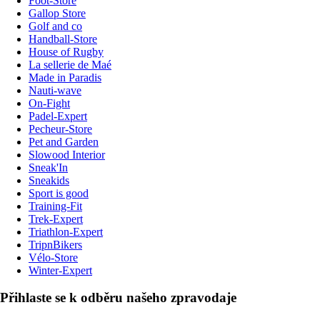
Foot-Store
Gallop Store
Golf and co
Handball-Store
House of Rugby
La sellerie de Maé
Made in Paradis
Nauti-wave
On-Fight
Padel-Expert
Pecheur-Store
Pet and Garden
Slowood Interior
Sneak'In
Sneakids
Sport is good
Training-Fit
Trek-Expert
Triathlon-Expert
TripnBikers
Vélo-Store
Winter-Expert
Přihlaste se k odběru našeho zpravodaje