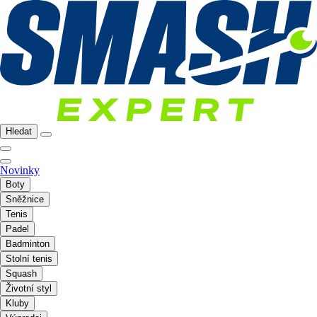
Hledat
Novinky
Boty
Sněžnice
Tenis
Padel
Badminton
Stolní tenis
Squash
Životní styl
Kluby