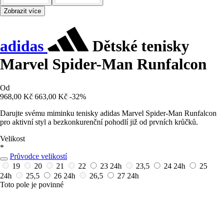
Zobrazit více
adidas
Dětské tenisky
Marvel Spider-Man Runfalcon
Od
968,00 Kč
663,00 Kč
-32%
Darujte svému miminku tenisky adidas Marvel Spider-Man Runfalcon
pro aktivní styl a bezkonkurenční pohodlí již od prvních krůčků.
Velikost
*
Průvodce velikostí
19
20
21
22
23
24h
23,5
24
24h
25
24h
25,5
26
24h
26,5
27
24h
Toto pole je povinné