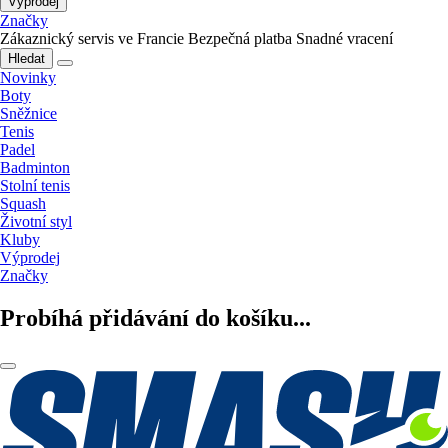
Výprodej
Značky
Zákaznický servis ve Francie
Bezpečná platba
Snadné vracení
Hledat
Novinky
Boty
Sněžnice
Tenis
Padel
Badminton
Stolní tenis
Squash
Životní styl
Kluby
Výprodej
Značky
Probíhá přidávání do košíku...