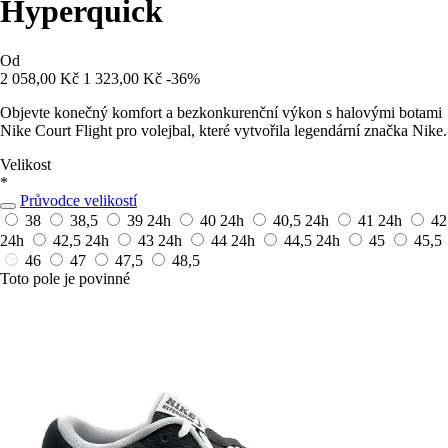
Hyperquick
Od
2 058,00 Kč
1 323,00 Kč
-36%
Objevte konečný komfort a bezkonkurenční výkon s halovými botami
Nike Court Flight pro volejbal, které vytvořila legendární značka Nike.
Velikost
*
Průvodce velikostí
38
38,5
39
24h
40
24h
40,5
24h
41
24h
42
24h
42,5
24h
43
24h
44
24h
44,5
24h
45
45,5
46
47
47,5
48,5
Toto pole je povinné