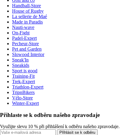
Golf and co
Handball-Store
House of Rugby
La sellerie de Maé
Made in Paradis
Nauti-wave
On-Fight
Padel-Expert
Pecheur-Store
Pet and Garden
Slowood Interior
Sneak'In
Sneakids
Sport is good
Training-Fit
Trek-Expert
Triathlon-Expert
TripnBikers
Vélo-Store
Winter-Expert
Přihlaste se k odběru našeho zpravodaje
Využijte slevu 10 % při přihlášení k odběru našeho zpravodaje.
Přihlásit se k odběru