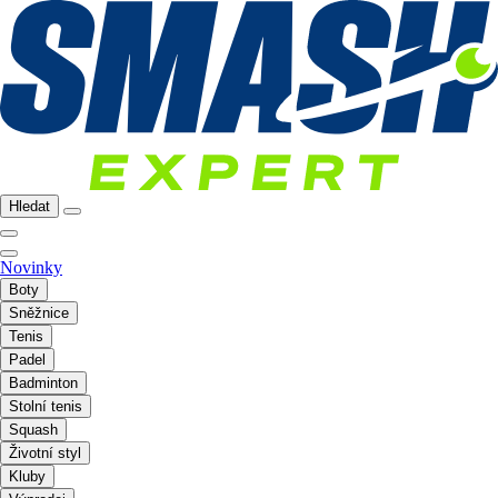
Hledat
Novinky
Boty
Sněžnice
Tenis
Padel
Badminton
Stolní tenis
Squash
Životní styl
Kluby