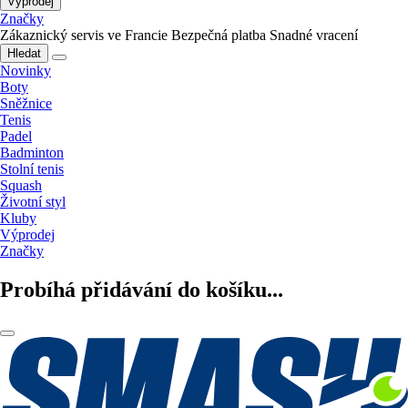
Výprodej
Značky
Zákaznický servis ve Francie
Bezpečná platba
Snadné vracení
Hledat
Novinky
Boty
Sněžnice
Tenis
Padel
Badminton
Stolní tenis
Squash
Životní styl
Kluby
Výprodej
Značky
Probíhá přidávání do košíku...