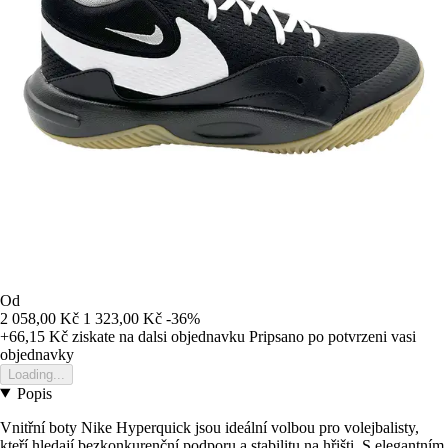
Od
2 058,00 Kč
1 323,00 Kč
-36%
+66,15 Kč
ziskate na dalsi objednavku
Pripsano po potvrzeni vasi
objednavky
Loading...
Popis
Vnitřní boty Nike Hyperquick jsou ideální volbou pro volejbalisty,
kteří hledají bezkonkurenční podporu a stabilitu na hřišti. S elegantním