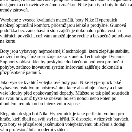
designem a celosvětově známou značkou Nike jsou tyto boty funkční a
trendy zároveň.
Vyrobené z vysoce kvalitních materiálů, boty Nike Hyperquick
nabízejí optimální komfort, přičemž jsou lehké a prodyšné. Gumová
podrážka bez zanechávání stop zajišťuje dokonalou přilnavost na
vnitřních površích, což vám umožňuje se rychle a bezpečně pohybovat
na kurtu.
Boty jsou vybaveny nejmodernější technologií, která zlepšuje stabilitu
a držení nohy, čímž se snižuje riziko zranění. Technologie Dynamic
Support v oblasti klenby poskytuje dodatečnou podporu pro boční
pohyby, zatímco inovativní systém šněrování zajišťuje dokonalé a
přizpůsobené padnutí.
Jako vysoce kvalitní volejbalové boty jsou Nike Hyperquick také
vybaveny reaktivním polstrováním, které absorbuje nárazy a chrání
vaše klouby před opakovanými dopady. Můžete se tak plně soustředit
na svou hru, aniž byste se obávali bolesti nohou nebo kolen po
dlouhém tréninku nebo intenzivním zápase.
Elegantní design bot Nike Hyperquick je také perfektní volbou pro
hráče, kteří dbají na svůj styl na hřišti. K dispozici v různých barvách,
tyto boty se přizpůsobí jakémukoli volejbalovému oblečení a dodají
vám profesionální a moderní vzhled.