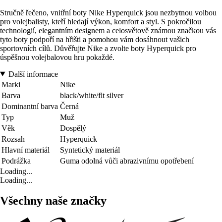
Stručně řečeno, vnitřní boty Nike Hyperquick jsou nezbytnou volbou
pro volejbalisty, kteří hledají výkon, komfort a styl. S pokročilou
technologií, elegantním designem a celosvětově známou značkou vás
tyto boty podpoří na hřišti a pomohou vám dosáhnout vašich
sportovních cílů. Důvěřujte Nike a zvolte boty Hyperquick pro
úspěšnou volejbalovou hru pokaždé.
Další informace
Marki
Nike
Barva
black/white/flt silver
Dominantní barva
Černá
Typ
Muž
Věk
Dospělý
Rozsah
Hyperquick
Hlavní materiál
Syntetický materiál
Podrážka
Guma odolná vůči abrazivnímu opotřebení
Loading...
Loading...
Všechny naše značky