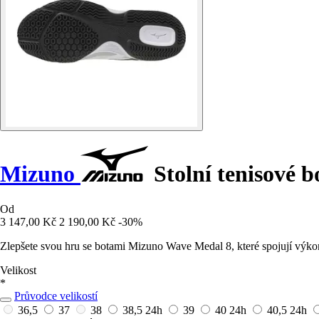
Mizuno
Stolní tenisové 
Od
3 147,00 Kč
2 190,00 Kč
-30%
Zlepšete svou hru se botami Mizuno Wave Medal 8, které spojují výkon,
Velikost
*
Průvodce velikostí
36,5
37
38
38,5
24h
39
40
24h
40,5
24h