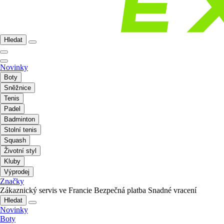
Hledat
Novinky
Boty
Sněžnice
Tenis
Padel
Badminton
Stolní tenis
Squash
Životní styl
Kluby
Výprodej
Značky
Zákaznický servis ve Francie
Bezpečná platba
Snadné vracení
Hledat
Novinky
Boty