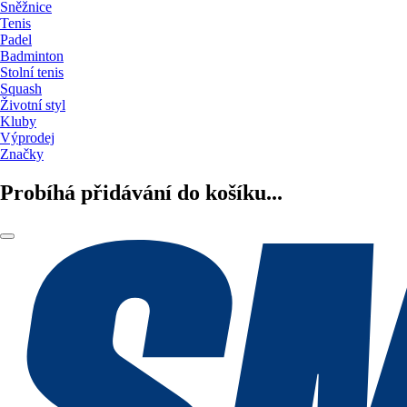
Sněžnice
Tenis
Padel
Badminton
Stolní tenis
Squash
Životní styl
Kluby
Výprodej
Značky
Probíhá přidávání do košíku...