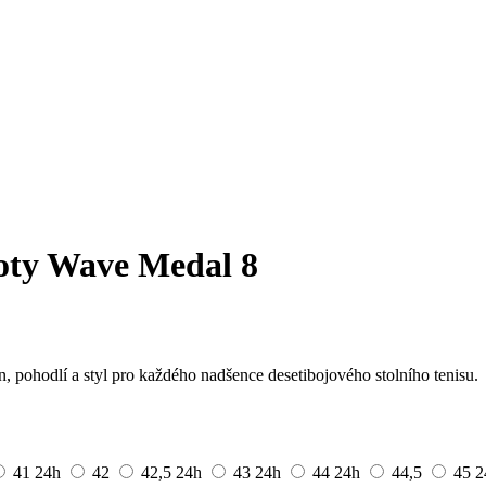
boty Wave Medal 8
 pohodlí a styl pro každého nadšence desetibojového stolního tenisu.
41
24h
42
42,5
24h
43
24h
44
24h
44,5
45
2