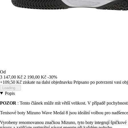
Od
3 147,00 Kč
2 190,00 Kč
-30%
+109,50 Kč
ziskate na dalsi objednavku
Pripsano po potvrzeni vasi o
Loading...
Popis
POZOR
: Tento článek může mít větší velikost. V případě pochybností
Tenisové boty Mizuno Wave Medal 8 jsou ideální volbou pro nadšence t
Vyrobeny renomovanou značkou Mizuno, tyto boty integrují špičkové t
nárazy a zajišťuje optimální návrat energie při každém pohybu.