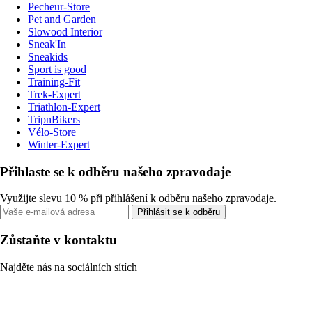
Pecheur-Store
Pet and Garden
Slowood Interior
Sneak'In
Sneakids
Sport is good
Training-Fit
Trek-Expert
Triathlon-Expert
TripnBikers
Vélo-Store
Winter-Expert
Přihlaste se k odběru našeho zpravodaje
Využijte slevu 10 % při přihlášení k odběru našeho zpravodaje.
Přihlásit se k odběru
Zůstaňte v kontaktu
Najděte nás na sociálních sítích