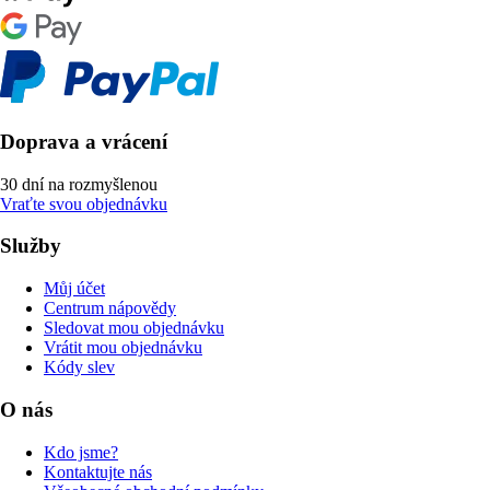
Doprava a vrácení
30 dní na rozmyšlenou
Vraťte svou objednávku
Služby
Můj účet
Centrum nápovědy
Sledovat mou objednávku
Vrátit mou objednávku
Kódy slev
O nás
Kdo jsme?
Kontaktujte nás