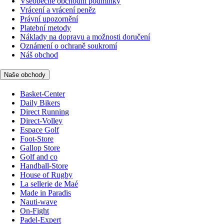
Všeobecné obchodní podmínky
Vrácení a vrácení peněz
Právní upozornění
Platební metody
Náklady na dopravu a možnosti doručení
Oznámení o ochraně soukromí
Náš obchod
Naše obchody
Basket-Center
Daily Bikers
Direct Running
Direct-Volley
Espace Golf
Foot-Store
Gallop Store
Golf and co
Handball-Store
House of Rugby
La sellerie de Maé
Made in Paradis
Nauti-wave
On-Fight
Padel-Expert