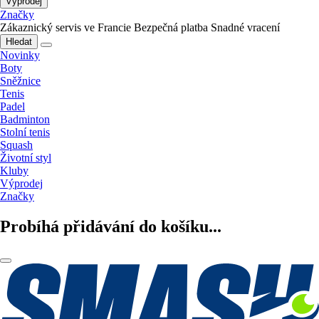
Výprodej
Značky
Zákaznický servis ve Francie
Bezpečná platba
Snadné vracení
Hledat
Novinky
Boty
Sněžnice
Tenis
Padel
Badminton
Stolní tenis
Squash
Životní styl
Kluby
Výprodej
Značky
Probíhá přidávání do košíku...