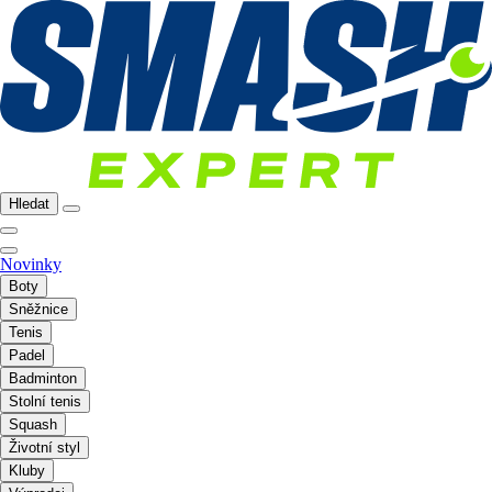
Hledat
Novinky
Boty
Sněžnice
Tenis
Padel
Badminton
Stolní tenis
Squash
Životní styl
Kluby