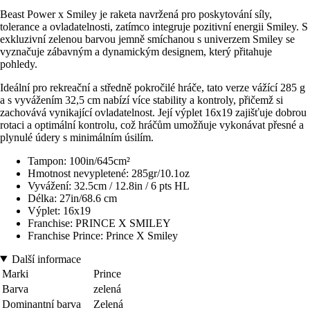
Beast Power x Smiley je raketa navržená pro poskytování síly,
tolerance a ovladatelnosti, zatímco integruje pozitivní energii Smiley. S
exkluzivní zelenou barvou jemně smíchanou s univerzem Smiley se
vyznačuje zábavným a dynamickým designem, který přitahuje
pohledy.
Ideální pro rekreační a středně pokročilé hráče, tato verze vážící 285 g
a s vyvážením 32,5 cm nabízí více stability a kontroly, přičemž si
zachovává vynikající ovladatelnost. Její výplet 16x19 zajišťuje dobrou
rotaci a optimální kontrolu, což hráčům umožňuje vykonávat přesné a
plynulé údery s minimálním úsilím.
Tampon: 100in/645cm²
Hmotnost nevypletené: 285gr/10.1oz
Vyvážení: 32.5cm / 12.8in / 6 pts HL
Délka: 27in/68.6 cm
Výplet: 16x19
Franchise: PRINCE X SMILEY
Franchise Prince: Prince X Smiley
Další informace
Marki
Prince
Barva
zelená
Dominantní barva
Zelená