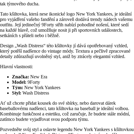
tak týmového ducha.
Tato kšiltovka, která nese ikonické logo New York Yankees, je ideální
pro vyjádření vašeho fandění a zároveň dodává trendy nádech vašemu
outfitu. Její jedinečný 9Forty střih nabízí pohodlné nošení, které sedí
na každé hlavě, což umožňuje nosit ji při sportovních událostech,
setkáních s přáteli nebo i běžně.
Design „Wash Distress“ této kšiltovky jí dává opotřebovaný vzhled,
který potěší nadšence do vintage módy. Textura a pečlivě zpracované
detaily zdůrazňují uvolněný styl, aniž by ztrácely elegantní vzhled.
Hlavní vlastnosti:
Značka:
New Era
Model:
9Forty
Tým:
New York Yankees
Styl:
Wash Distress
Ať už chcete přidat kousek do své sbírky, nebo darovat dárek
baseballovému nadšenci, tato kšiltovka na baseball je ideální volbou.
Kombinuje funkčnost a estetiku, což zaručuje, že budete stále módní,
zatímco budete vyjadřovat svou podporu týmu.
Pozvedněte svůj styl a oslavte legendu New York Yankees s kšiltovkou