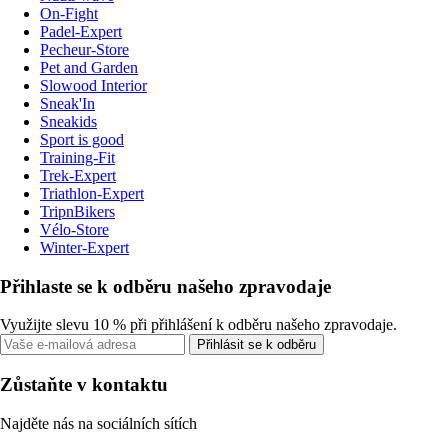
On-Fight
Padel-Expert
Pecheur-Store
Pet and Garden
Slowood Interior
Sneak'In
Sneakids
Sport is good
Training-Fit
Trek-Expert
Triathlon-Expert
TripnBikers
Vélo-Store
Winter-Expert
Přihlaste se k odběru našeho zpravodaje
Využijte slevu 10 % při přihlášení k odběru našeho zpravodaje.
Přihlásit se k odběru
Zůstaňte v kontaktu
Najděte nás na sociálních sítích