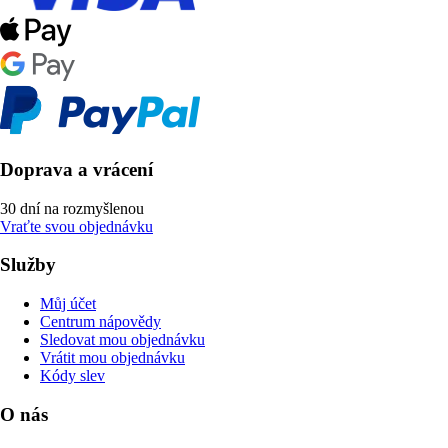
Doprava a vrácení
30 dní na rozmyšlenou
Vraťte svou objednávku
Služby
Můj účet
Centrum nápovědy
Sledovat mou objednávku
Vrátit mou objednávku
Kódy slev
O nás