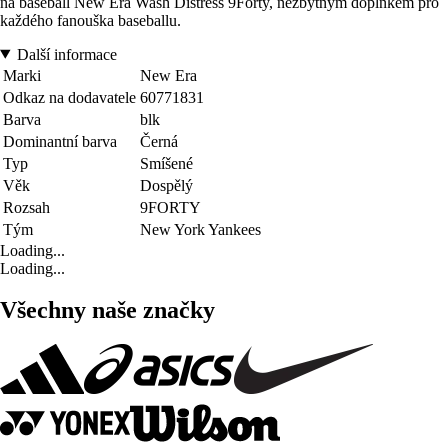
na baseball New Era Wash Distress 9Forty, nezbytným doplňkem pro
každého fanouška baseballu.
Další informace
Marki
New Era
Odkaz na dodavatele
60771831
Barva
blk
Dominantní barva
Černá
Typ
Smíšené
Věk
Dospělý
Rozsah
9FORTY
Tým
New York Yankees
Loading...
Loading...
Všechny naše značky