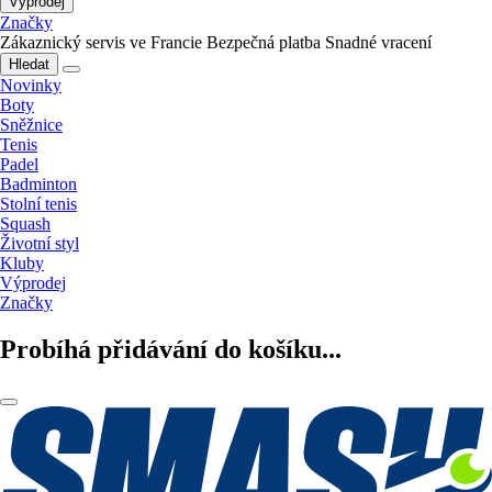
Výprodej
Značky
Zákaznický servis ve Francie
Bezpečná platba
Snadné vracení
Hledat
Novinky
Boty
Sněžnice
Tenis
Padel
Badminton
Stolní tenis
Squash
Životní styl
Kluby
Výprodej
Značky
Probíhá přidávání do košíku...