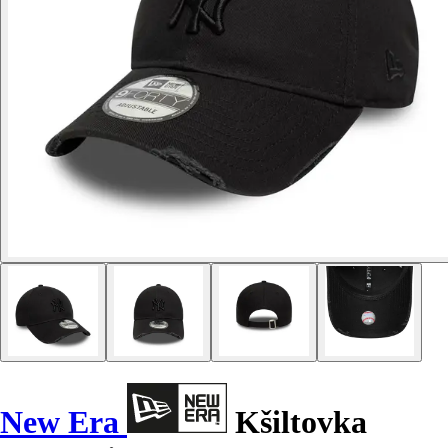
New Era
Kšiltovka