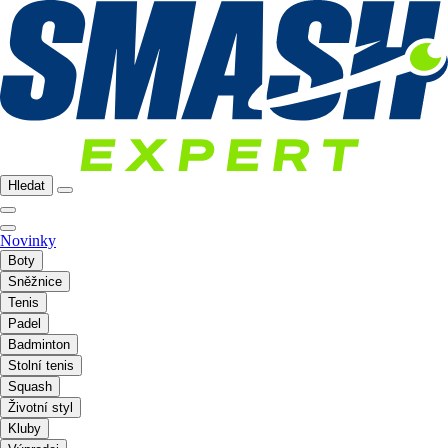
Hledat
Novinky
Boty
Sněžnice
Tenis
Padel
Badminton
Stolní tenis
Squash
Životní styl
Kluby