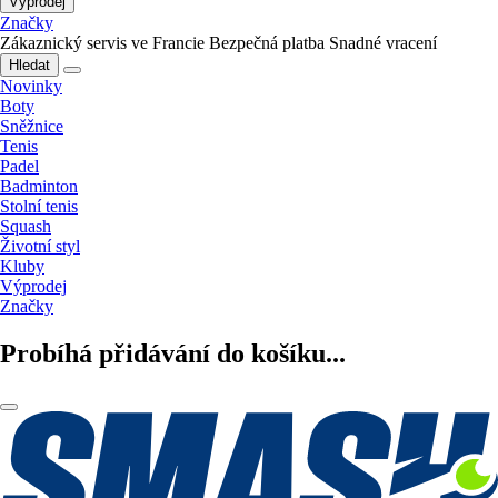
Výprodej
Značky
Zákaznický servis ve Francie
Bezpečná platba
Snadné vracení
Hledat
Novinky
Boty
Sněžnice
Tenis
Padel
Badminton
Stolní tenis
Squash
Životní styl
Kluby
Výprodej
Značky
Probíhá přidávání do košíku...