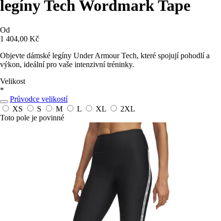
legíny Tech Wordmark Tape
Od
1 404,00 Kč
Objevte dámské legíny Under Armour Tech, které spojují pohodlí a
výkon, ideální pro vaše intenzivní tréninky.
Velikost
*
Průvodce velikostí
XS
S
M
L
XL
2XL
Toto pole je povinné