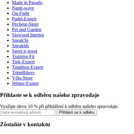
Made in Paradis
Nauti-wave
On-Fight
Padel-Expert
Pecheur-Store
Pet and Garden
Slowood Interior
Sneak'In
Sneakids
Sport is good
Training-Fit
Trek-Expert
Triathlon-Expert
TripnBikers
Vélo-Store
Winter-Expert
Přihlaste se k odběru našeho zpravodaje
Využijte slevu 10 % při přihlášení k odběru našeho zpravodaje.
Přihlásit se k odběru
Zůstaňte v kontaktu