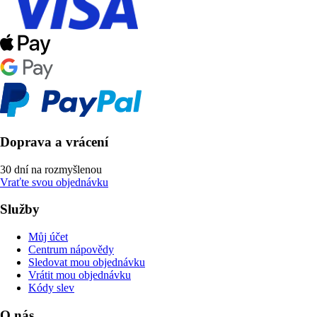
Doprava a vrácení
30 dní na rozmyšlenou
Vraťte svou objednávku
Služby
Můj účet
Centrum nápovědy
Sledovat mou objednávku
Vrátit mou objednávku
Kódy slev
O nás