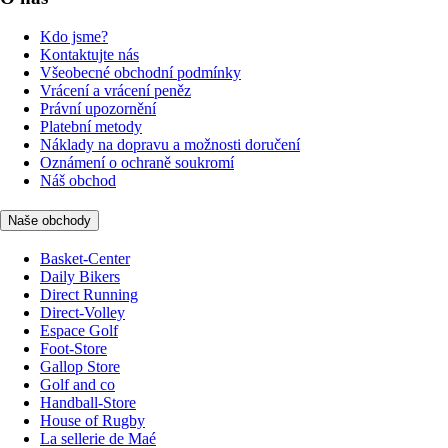
Kdo jsme?
Kontaktujte nás
Všeobecné obchodní podmínky
Vrácení a vrácení peněz
Právní upozornění
Platební metody
Náklady na dopravu a možnosti doručení
Oznámení o ochraně soukromí
Náš obchod
Naše obchody
Basket-Center
Daily Bikers
Direct Running
Direct-Volley
Espace Golf
Foot-Store
Gallop Store
Golf and co
Handball-Store
House of Rugby
La sellerie de Maé