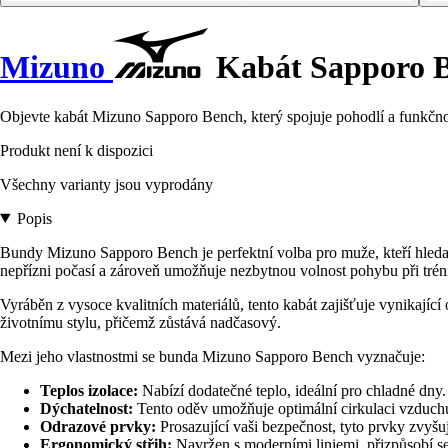
Mizuno
Kabát Sapporo 
Objevte kabát Mizuno Sapporo Bench, který spojuje pohodlí a funkčnost
Produkt není k dispozici
Všechny varianty jsou vyprodány
Popis
Bundy Mizuno Sapporo Bench je perfektní volba pro muže, kteří hledaj
nepřízni počasí a zároveň umožňuje nezbytnou volnost pohybu při trén
Vyráběn z vysoce kvalitních materiálů, tento kabát zajišťuje vynikajíc
životnímu stylu, přičemž zůstává nadčasový.
Mezi jeho vlastnostmi se bunda Mizuno Sapporo Bench vyznačuje:
Teplos izolace:
Nabízí dodatečné teplo, ideální pro chladné dny.
Dýchatelnost:
Tento oděv umožňuje optimální cirkulaci vzduchu
Odrazové prvky:
Prosazující vaši bezpečnost, tyto prvky zvyšuj
Ergonomický střih:
Navržen s moderními liniemi, přizpůsobí se