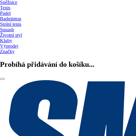
Sněžnice
Tenis
Padel
Badminton
Stolní tenis
Squash
Životní styl
Kluby
Výprodej
Značky
Probíhá přidávání do košíku...