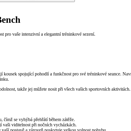
Bench
 pro vaše intenzivní a elegantní tréninkové sezení.
í kousek spojující pohodlí a funkčnost pro své tréninkové seance. Nav
inku.
í odolnost, takže jej můžete nosit při všech vašich sportovních aktivit
, čímž se vyhýbá přehřátí během zátěže.
í vaši viditelnost při nočních vycházkách.
 vaší postavě a zároveň poskytuje velkou volnost pohybu.