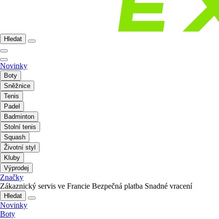
Hledat
Novinky
Boty
Sněžnice
Tenis
Padel
Badminton
Stolní tenis
Squash
Životní styl
Kluby
Výprodej
Značky
Zákaznický servis ve Francie
Bezpečná platba
Snadné vracení
Hledat
Novinky
Boty