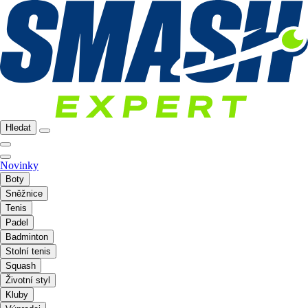
Hledat
Novinky
Boty
Sněžnice
Tenis
Padel
Badminton
Stolní tenis
Squash
Životní styl
Kluby