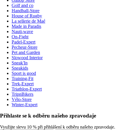
Gallop Store
Golf and co
Handball-Store
House of Rugby
La sellerie de Maé
Made in Paradis
Nauti-wave
On-Fight
Padel-Expert
Pecheur-Store
Pet and Garden
Slowood Interior
Sneak'In
Sneakids
Sport is good
Training-Fit
Trek-Expert
Triathlon-Expert
TripnBikers
Vélo-Store
Winter-Expert
Přihlaste se k odběru našeho zpravodaje
Využijte slevu 10 % při přihlášení k odběru našeho zpravodaje.