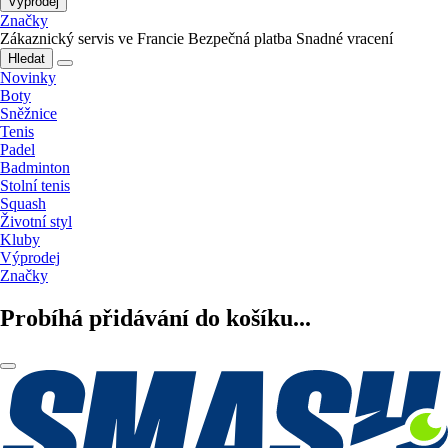
Výprodej
Značky
Zákaznický servis ve Francie
Bezpečná platba
Snadné vracení
Hledat
Novinky
Boty
Sněžnice
Tenis
Padel
Badminton
Stolní tenis
Squash
Životní styl
Kluby
Výprodej
Značky
Probíhá přidávání do košíku...