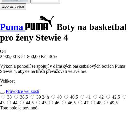
Zobrazit více
Puma
Boty na basketbal
pro ženy Stewie 4
Od
2 905,00 Kč
1 860,00 Kč
-36%
Výkon a pohodlí se spojují v dámských basketbalových botách Puma
Stewie 4, abyste na hřišti převažovali ve své hře.
Velikost
*
Průvodce velikostí
38
38,5
39
24h
40
40,5
41
42
42,5
43
44
44,5
45
46
46,5
47
48
49,5
Toto pole je povinné