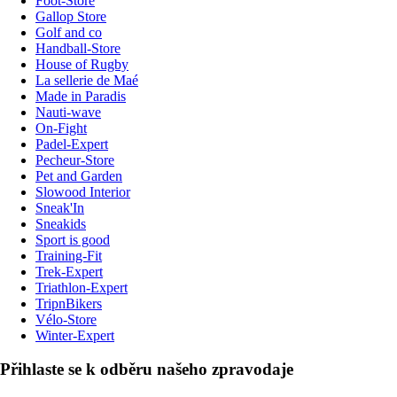
Foot-Store
Gallop Store
Golf and co
Handball-Store
House of Rugby
La sellerie de Maé
Made in Paradis
Nauti-wave
On-Fight
Padel-Expert
Pecheur-Store
Pet and Garden
Slowood Interior
Sneak'In
Sneakids
Sport is good
Training-Fit
Trek-Expert
Triathlon-Expert
TripnBikers
Vélo-Store
Winter-Expert
Přihlaste se k odběru našeho zpravodaje