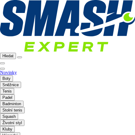
Hledat
Novinky
Boty
Sněžnice
Tenis
Padel
Badminton
Stolní tenis
Squash
Životní styl
Kluby