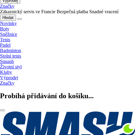
Výprodej
Značky
Zákaznický servis ve Francie
Bezpečná platba
Snadné vracení
Hledat
Novinky
Boty
Sněžnice
Tenis
Padel
Badminton
Stolní tenis
Squash
Životní styl
Kluby
Výprodej
Značky
Probíhá přidávání do košíku...