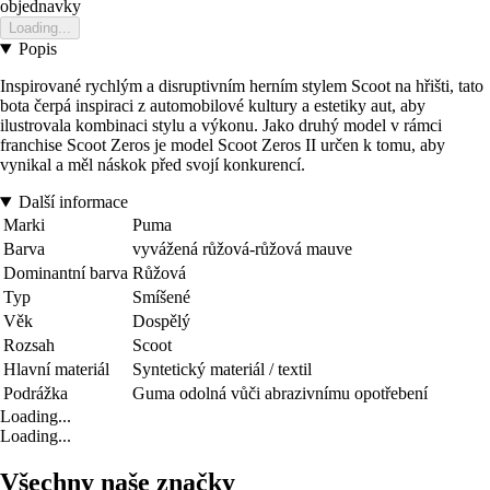
objednavky
Loading...
Popis
Inspirované rychlým a disruptivním herním stylem Scoot na hřišti, tato
bota čerpá inspiraci z automobilové kultury a estetiky aut, aby
ilustrovala kombinaci stylu a výkonu. Jako druhý model v rámci
franchise Scoot Zeros je model Scoot Zeros II určen k tomu, aby
vynikal a měl náskok před svojí konkurencí.
Další informace
Marki
Puma
Barva
vyvážená růžová-růžová mauve
Dominantní barva
Růžová
Typ
Smíšené
Věk
Dospělý
Rozsah
Scoot
Hlavní materiál
Syntetický materiál / textil
Podrážka
Guma odolná vůči abrazivnímu opotřebení
Loading...
Loading...
Všechny naše značky