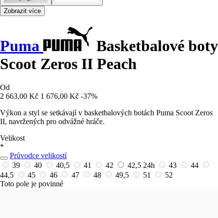
Zobrazit více
Puma
Basketbalové boty
Scoot Zeros II Peach
Od
2 663,00 Kč
1 676,00 Kč
-37%
Výkon a styl se setkávají v basketbalových botách Puma Scoot Zeros
II, navržených pro odvážné hráče.
Velikost
*
Průvodce velikostí
39
40
40,5
41
42
42,5
24h
43
44
44,5
45
46
47
48
49,5
51
52
Toto pole je povinné