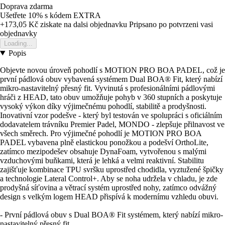
Doprava zdarma
Ušetřete 10%
s kódem
EXTRA
+173,05 Kč
ziskate na dalsi objednavku
Pripsano po potvrzeni vasi
objednavky
Loading...
Popis
Objevte novou úroveň pohodlí s MOTION PRO BOA PADEL, což je
první pádlová obuv vybavená systémem Dual BOA® Fit, který nabízí
mikro-nastavitelný přesný fit. Vyvinutá s profesionálními pádlovými
hráči z HEAD, tato obuv umožňuje pohyb v 360 stupních a poskytuje
vysoký výkon díky výjimečnému pohodlí, stabilitě a prodyšnosti.
Inovativní vzor podešve - který byl testován ve spolupráci s oficiálním
dodavatelem trávníku Premier Padel, MONDO - zlepšuje přilnavost ve
všech směrech. Pro výjimečné pohodlí je MOTION PRO BOA
PADEL vybavena plně elastickou ponožkou a podešví OrthoLite,
zatímco mezipodešev obsahuje DynaFoam, vytvořenou s malými
vzduchovými buňkami, která je lehká a velmi reaktivní. Stabilitu
zajišťuje kombinace TPU svršku uprostřed chodidla, vyztužené špičky
a technologie Lateral Control+. Aby se noha udržela v chladu, je zde
prodyšná síťovina a větrací systém uprostřed nohy, zatímco odvážný
design s velkým logem HEAD přispívá k modernímu vzhledu obuvi.
- První pádlová obuv s Dual BOA® Fit systémem, který nabízí mikro-
nastavitelný přesný fit.