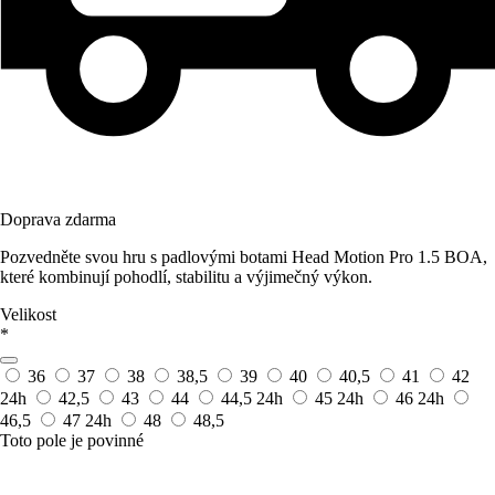
Doprava zdarma
Pozvedněte svou hru s padlovými botami Head Motion Pro 1.5 BOA,
které kombinují pohodlí, stabilitu a výjimečný výkon.
Velikost
*
36
37
38
38,5
39
40
40,5
41
42
24h
42,5
43
44
44,5
24h
45
24h
46
24h
46,5
47
24h
48
48,5
Toto pole je povinné