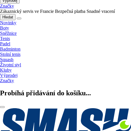
Výprodej
Značky
Zákaznický servis ve Francie
Bezpečná platba
Snadné vracení
Hledat
Novinky
Boty
Sněžnice
Tenis
Padel
Badminton
Stolní tenis
Squash
Životní styl
Kluby
Výprodej
Značky
Probíhá přidávání do košíku...