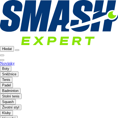
Hledat
Novinky
Boty
Sněžnice
Tenis
Padel
Badminton
Stolní tenis
Squash
Životní styl
Kluby