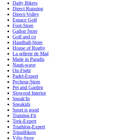
Daily Bikers
Direct Running
Direct-Volley
Espace Golf
Foot-Store
Gallop Store
Golf and co
Handball-Store
House of Rugby
La sellerie de Maé
Made in Paradis
Nauti-wave
On-Fight
Padel-Expert
Pecheur-Store
Pet and Garden
Slowood Interior
Sneak'In
Sneakids
Sport is good
Training-Fit
Trek-Expert
Triathlon-Expert
TripnBikers
Vélo-Store