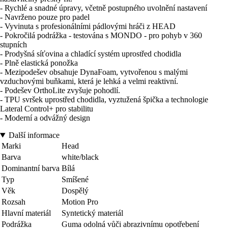
- Rychlé a snadné úpravy, včetně postupného uvolnění nastavení
- Navrženo pouze pro padel
- Vyvinuta s profesionálními pádlovými hráči z HEAD
- Pokročilá podrážka - testována s MONDO - pro pohyb v 360
stupních
- Prodyšná síťovina a chladící systém uprostřed chodidla
- Plně elastická ponožka
- Mezipodešev obsahuje DynaFoam, vytvořenou s malými
vzduchovými buňkami, která je lehká a velmi reaktivní.
- Podešev OrthoLite zvyšuje pohodlí.
- TPU svršek uprostřed chodidla, vyztužená špička a technologie
Lateral Control+ pro stabilitu
- Moderní a odvážný design
Další informace
Marki
Head
Barva
white/black
Dominantní barva
Bílá
Typ
Smíšené
Věk
Dospělý
Rozsah
Motion Pro
Hlavní materiál
Syntetický materiál
Podrážka
Guma odolná vůči abrazivnímu opotřebení