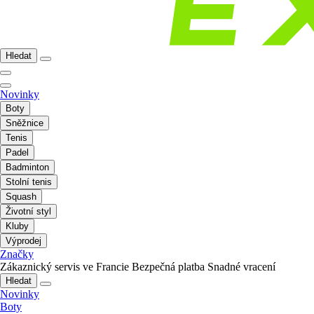
Hledat
Novinky
Boty
Sněžnice
Tenis
Padel
Badminton
Stolní tenis
Squash
Životní styl
Kluby
Výprodej
Značky
Zákaznický servis ve Francie
Bezpečná platba
Snadné vracení
Hledat
Novinky
Boty