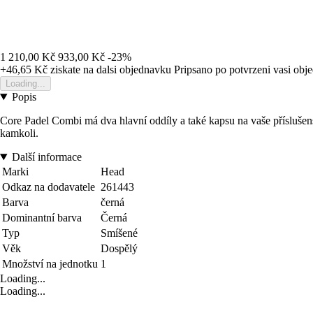
1 210,00 Kč
933,00 Kč
-23%
+46,65 Kč
ziskate na dalsi objednavku
Pripsano po potvrzeni vasi obj
Loading...
Popis
Core Padel Combi má dva hlavní oddíly a také kapsu na vaše příslušens
kamkoli.
Další informace
Marki
Head
Odkaz na dodavatele
261443
Barva
černá
Dominantní barva
Černá
Typ
Smíšené
Věk
Dospělý
Množství na jednotku
1
Loading...
Loading...