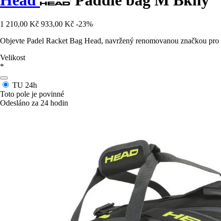
Head
Paddle bag M Bkny
1 210,00 Kč
933,00 Kč
-23%
Objevte Padel Racket Bag Head, navržený renomovanou značkou pro př
Velikost
*
TU
24h
Toto pole je povinné
Odesláno za 24 hodin