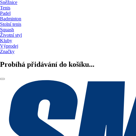
Sněžnice
Tenis
Padel
Badminton
Stolní tenis
Squash
Životní styl
Kluby
Výprodej
Značky
Probíhá přidávání do košíku...