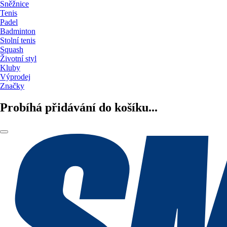
Sněžnice
Tenis
Padel
Badminton
Stolní tenis
Squash
Životní styl
Kluby
Výprodej
Značky
Probíhá přidávání do košíku...