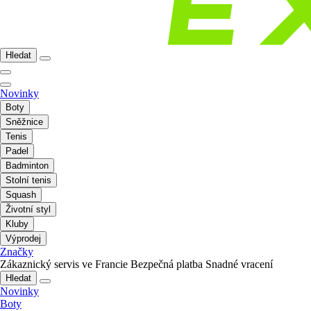
Hledat
Novinky
Boty
Sněžnice
Tenis
Padel
Badminton
Stolní tenis
Squash
Životní styl
Kluby
Výprodej
Značky
Zákaznický servis ve Francie
Bezpečná platba
Snadné vracení
Hledat
Novinky
Boty