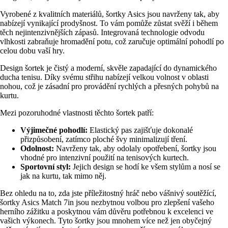
Vyrobené z kvalitních materiálů, šortky Asics jsou navrženy tak, aby
nabízejí vynikající prodyšnost. To vám pomůže zůstat svěží i během
těch nejintenzivnějších zápasů. Integrovaná technologie odvodu
vlhkosti zabraňuje hromadění potu, což zaručuje optimální pohodlí po
celou dobu vaší hry.
Design šortek je čistý a moderní, skvěle zapadající do dynamického
ducha tenisu. Díky svému střihu nabízejí velkou volnost v oblasti
nohou, což je zásadní pro provádění rychlých a přesných pohybů na
kurtu.
Mezi pozoruhodné vlastnosti těchto šortek patří:
Výjimečné pohodlí:
Elastický pas zajišťuje dokonalé
přizpůsobení, zatímco ploché švy minimalizují tření.
Odolnost:
Navrženy tak, aby odolaly opotřebení, šortky jsou
vhodné pro intenzivní použití na tenisových kurtech.
Sportovní styl:
Jejich design se hodí ke všem stylům a nosí se
jak na kurtu, tak mimo něj.
Bez ohledu na to, zda jste příležitostný hráč nebo vášnivý soutěžící,
šortky Asics Match 7in jsou nezbytnou volbou pro zlepšení vašeho
herního zážitku a poskytnou vám důvěru potřebnou k excelenci ve
vašich výkonech. Tyto šortky jsou mnohem více než jen obyčejný