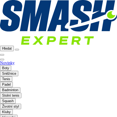
Hledat
Novinky
Boty
Sněžnice
Tenis
Padel
Badminton
Stolní tenis
Squash
Životní styl
Kluby