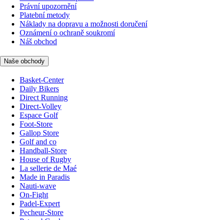
Právní upozornění
Platební metody
Náklady na dopravu a možnosti doručení
Oznámení o ochraně soukromí
Náš obchod
Naše obchody
Basket-Center
Daily Bikers
Direct Running
Direct-Volley
Espace Golf
Foot-Store
Gallop Store
Golf and co
Handball-Store
House of Rugby
La sellerie de Maé
Made in Paradis
Nauti-wave
On-Fight
Padel-Expert
Pecheur-Store