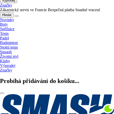
Výprodej
Značky
Zákaznický servis ve Francie
Bezpečná platba
Snadné vracení
Hledat
Novinky
Boty
Sněžnice
Tenis
Padel
Badminton
Stolní tenis
Squash
Životní styl
Kluby
Výprodej
Značky
Probíhá přidávání do košíku...