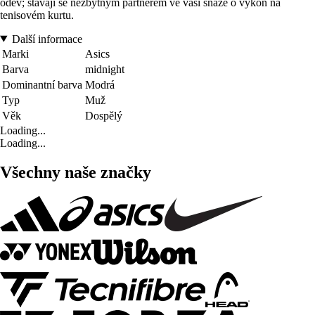
oděv; stávají se nezbytným partnerem ve vaší snaze o výkon na
tenisovém kurtu.
Další informace
Marki
Asics
Barva
midnight
Dominantní barva
Modrá
Typ
Muž
Věk
Dospělý
Loading...
Loading...
Všechny naše značky