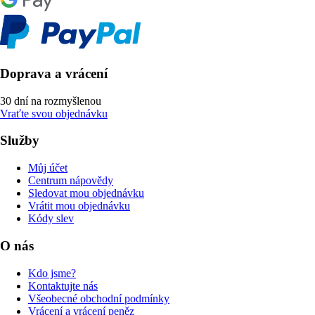
Doprava a vrácení
30 dní na rozmyšlenou
Vraťte svou objednávku
Služby
Můj účet
Centrum nápovědy
Sledovat mou objednávku
Vrátit mou objednávku
Kódy slev
O nás
Kdo jsme?
Kontaktujte nás
Všeobecné obchodní podmínky
Vrácení a vrácení peněz