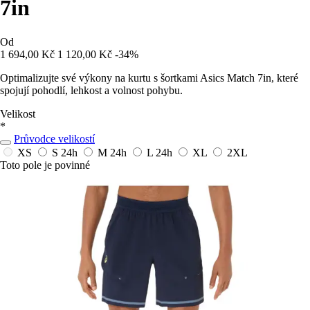
7in
Od
1 694,00 Kč
1 120,00 Kč
-34%
Optimalizujte své výkony na kurtu s šortkami Asics Match 7in, které
spojují pohodlí, lehkost a volnost pohybu.
Velikost
*
Průvodce velikostí
XS
S
24h
M
24h
L
24h
XL
2XL
Toto pole je povinné