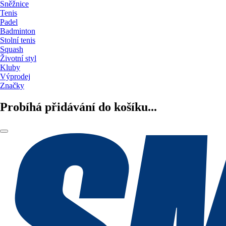
Sněžnice
Tenis
Padel
Badminton
Stolní tenis
Squash
Životní styl
Kluby
Výprodej
Značky
Probíhá přidávání do košíku...