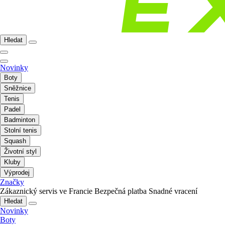
Hledat
Novinky
Boty
Sněžnice
Tenis
Padel
Badminton
Stolní tenis
Squash
Životní styl
Kluby
Výprodej
Značky
Zákaznický servis ve Francie
Bezpečná platba
Snadné vracení
Hledat
Novinky
Boty