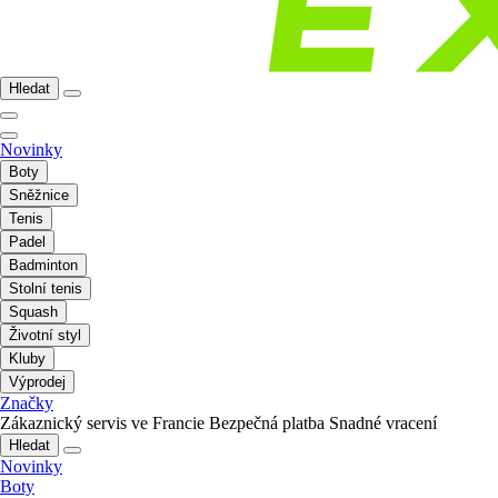
Hledat
Novinky
Boty
Sněžnice
Tenis
Padel
Badminton
Stolní tenis
Squash
Životní styl
Kluby
Výprodej
Značky
Zákaznický servis ve Francie
Bezpečná platba
Snadné vracení
Hledat
Novinky
Boty