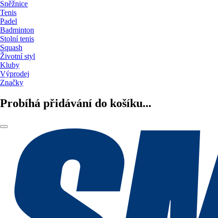
Sněžnice
Tenis
Padel
Badminton
Stolní tenis
Squash
Životní styl
Kluby
Výprodej
Značky
Probíhá přidávání do košíku...