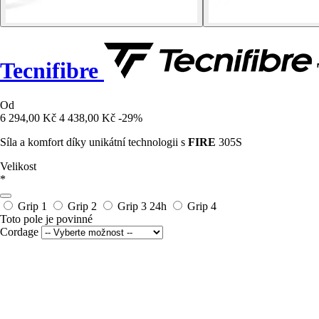
Tecnifibre
Od
6 294,00 Kč
4 438,00 Kč
-29%
Síla a komfort díky unikátní technologii s
FIRE
305S
Velikost
*
Grip 1
Grip 2
Grip 3
24h
Grip 4
Toto pole je povinné
Cordage