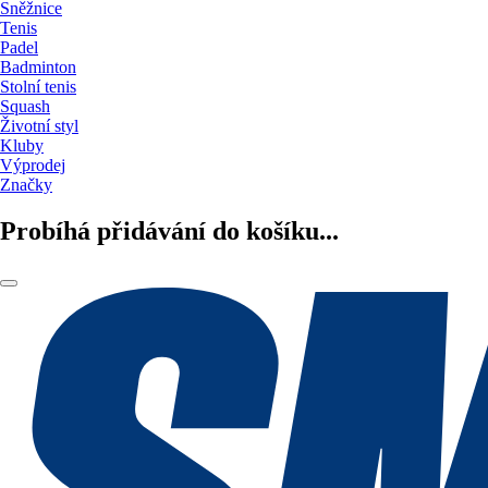
Sněžnice
Tenis
Padel
Badminton
Stolní tenis
Squash
Životní styl
Kluby
Výprodej
Značky
Probíhá přidávání do košíku...