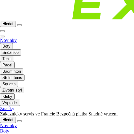
Hledat
Novinky
Boty
Sněžnice
Tenis
Padel
Badminton
Stolní tenis
Squash
Životní styl
Kluby
Výprodej
Značky
Zákaznický servis ve Francie
Bezpečná platba
Snadné vracení
Hledat
Novinky
Boty