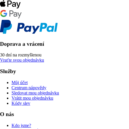
Doprava a vrácení
30 dní na rozmyšlenou
Vraťte svou objednávku
Služby
Můj účet
Centrum nápovědy
Sledovat mou objednávku
Vrátit mou objednávku
Kódy slev
O nás
Kdo jsme?