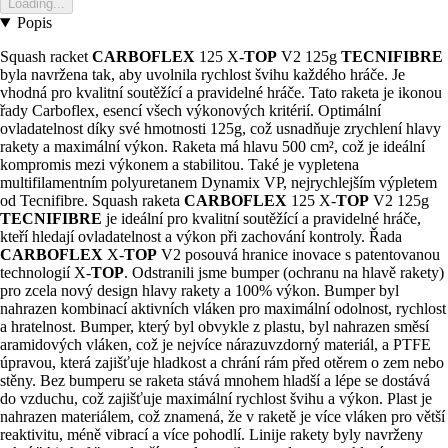
Loading...
Popis
Squash racket
CARBOFLEX
125 X-
TOP
V2 125g
TECNIFIBRE
byla navržena tak, aby uvolnila rychlost švihu každého hráče. Je
vhodná pro kvalitní soutěžící a pravidelné hráče. Tato raketa je ikonou
řady Carboflex, esencí všech výkonových kritérií. Optimální
ovladatelnost díky své hmotnosti 125g, což usnadňuje zrychlení hlavy
rakety a maximální výkon. Raketa má hlavu 500 cm², což je ideální
kompromis mezi výkonem a stabilitou. Také je vypletena
multifilamentním polyuretanem Dynamix VP, nejrychlejším výpletem
od Tecnifibre. Squash raketa
CARBOFLEX
125 X-
TOP
V2 125g
TECNIFIBRE
je ideální pro kvalitní soutěžící a pravidelné hráče,
kteří hledají ovladatelnost a výkon při zachování kontroly. Řada
CARBOFLEX
X-
TOP
V2 posouvá hranice inovace s patentovanou
technologií X-
TOP
. Odstranili jsme bumper (ochranu na hlavě rakety)
pro zcela nový design hlavy rakety a 100% výkon. Bumper byl
nahrazen kombinací aktivních vláken pro maximální odolnost, rychlost
a hratelnost. Bumper, který byl obvykle z plastu, byl nahrazen směsí
aramidových vláken, což je nejvíce nárazuvzdorný materiál, a PTFE
úpravou, která zajišťuje hladkost a chrání rám před otěrem o zem nebo
stěny. Bez bumperu se raketa stává mnohem hladší a lépe se dostává
do vzduchu, což zajišťuje maximální rychlost švihu a výkon. Plast je
nahrazen materiálem, což znamená, že v raketě je více vláken pro větší
reaktivitu, méně vibrací a více pohodlí. Linije rakety byly navrženy