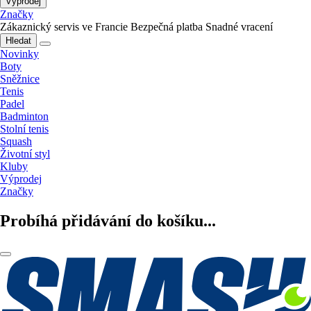
Výprodej
Značky
Zákaznický servis ve Francie
Bezpečná platba
Snadné vracení
Hledat
Novinky
Boty
Sněžnice
Tenis
Padel
Badminton
Stolní tenis
Squash
Životní styl
Kluby
Výprodej
Značky
Probíhá přidávání do košíku...