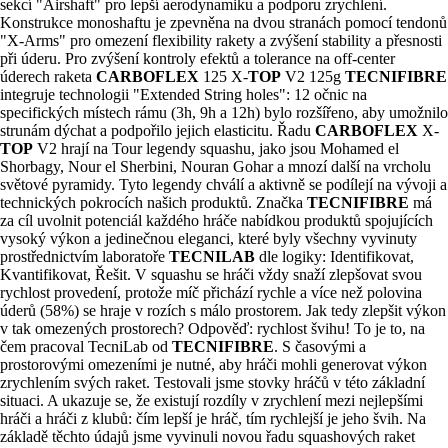
sekcí "Airshaft" pro lepší aerodynamiku a podporu zrychlení.
Konstrukce monoshaftu je zpevněna na dvou stranách pomocí tendonů
"X-Arms" pro omezení flexibility rakety a zvýšení stability a přesnosti
při úderu. Pro zvýšení kontroly efektů a tolerance na off-center
úderech raketa
CARBOFLEX
125 X-
TOP
V2 125g
TECNIFIBRE
integruje technologii "Extended String holes": 12 očnic na
specifických místech rámu (3h, 9h a 12h) bylo rozšířeno, aby umožnilo
strunám dýchat a podpořilo jejich elasticitu. Řadu
CARBOFLEX
X-
TOP
V2 hrají na Tour legendy squashu, jako jsou Mohamed el
Shorbagy, Nour el Sherbini, Nouran Gohar a mnozí další na vrcholu
světové pyramidy. Tyto legendy chválí a aktivně se podílejí na vývoji a
technických pokrocích našich produktů. Značka
TECNIFIBRE
má
za cíl uvolnit potenciál každého hráče nabídkou produktů spojujících
vysoký výkon a jedinečnou eleganci, které byly všechny vyvinuty
prostřednictvím laboratoře
TECNILAB
dle logiky: Identifikovat,
Kvantifikovat, Řešit. V squashu se hráči vždy snaží zlepšovat svou
rychlost provedení, protože míč přichází rychle a více než polovina
úderů (58%) se hraje v rozích s málo prostorem. Jak tedy zlepšit výkon
v tak omezených prostorech? Odpověď: rychlost švihu! To je to, na
čem pracoval TecniLab od
TECNIFIBRE
. S časovými a
prostorovými omezeními je nutné, aby hráči mohli generovat výkon
zrychlením svých raket. Testovali jsme stovky hráčů v této základní
situaci. A ukazuje se, že existují rozdíly v zrychlení mezi nejlepšími
hráči a hráči z klubů: čím lepší je hráč, tím rychlejší je jeho švih. Na
základě těchto údajů jsme vyvinuli novou řadu squashových raket