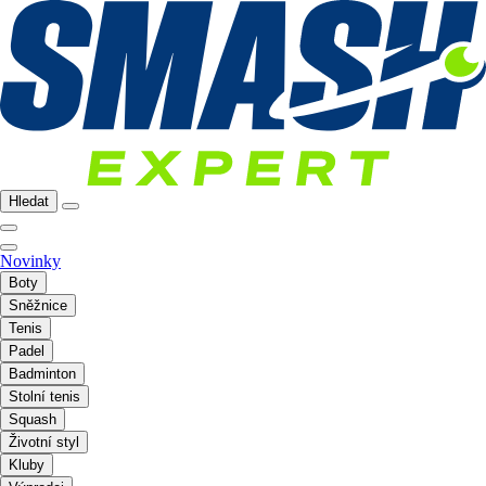
Hledat
Novinky
Boty
Sněžnice
Tenis
Padel
Badminton
Stolní tenis
Squash
Životní styl
Kluby