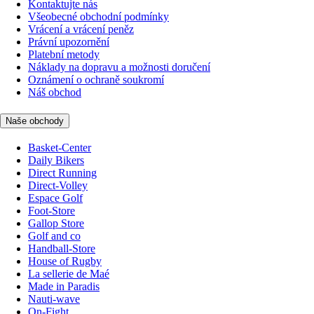
Kontaktujte nás
Všeobecné obchodní podmínky
Vrácení a vrácení peněz
Právní upozornění
Platební metody
Náklady na dopravu a možnosti doručení
Oznámení o ochraně soukromí
Náš obchod
Naše obchody
Basket-Center
Daily Bikers
Direct Running
Direct-Volley
Espace Golf
Foot-Store
Gallop Store
Golf and co
Handball-Store
House of Rugby
La sellerie de Maé
Made in Paradis
Nauti-wave
On-Fight