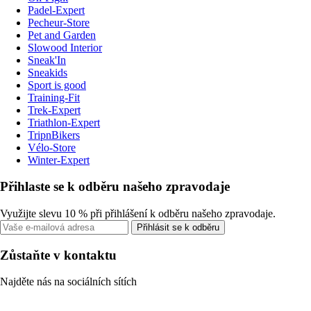
Padel-Expert
Pecheur-Store
Pet and Garden
Slowood Interior
Sneak'In
Sneakids
Sport is good
Training-Fit
Trek-Expert
Triathlon-Expert
TripnBikers
Vélo-Store
Winter-Expert
Přihlaste se k odběru našeho zpravodaje
Využijte slevu 10 % při přihlášení k odběru našeho zpravodaje.
Přihlásit se k odběru
Zůstaňte v kontaktu
Najděte nás na sociálních sítích