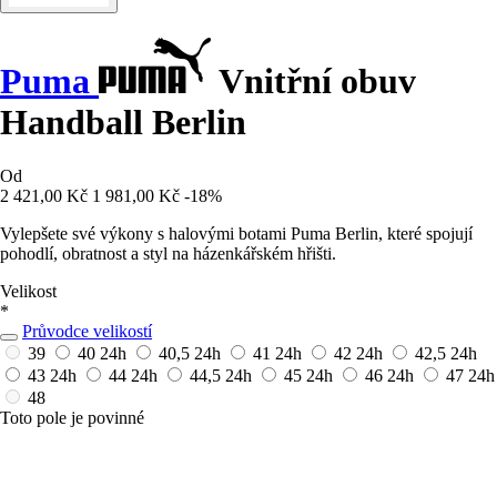
Puma
Vnitřní obuv
Handball Berlin
Od
2 421,00 Kč
1 981,00 Kč
-18%
Vylepšete své výkony s halovými botami Puma Berlin, které spojují
pohodlí, obratnost a styl na házenkářském hřišti.
Velikost
*
Průvodce velikostí
39
40
24h
40,5
24h
41
24h
42
24h
42,5
24h
43
24h
44
24h
44,5
24h
45
24h
46
24h
47
24h
48
Toto pole je povinné