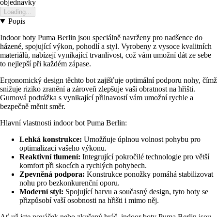
objednavky
Loading...
Popis
Indoor boty Puma Berlin jsou speciálně navrženy pro nadšence do
házené, spojující výkon, pohodlí a styl. Vyrobeny z vysoce kvalitních
materiálů, nabízejí vynikající trvanlivost, což vám umožní dát ze sebe
to nejlepší při každém zápase.
Ergonomický design těchto bot zajišťuje optimální podporu nohy, čímž
snižuje riziko zranění a zároveň zlepšuje vaši obratnost na hřišti.
Gumová podrážka s vynikající přilnavostí vám umožní rychle a
bezpečně měnit směr.
Hlavní vlastnosti indoor bot Puma Berlin:
Lehká konstrukce:
Umožňuje úplnou volnost pohybu pro
optimalizaci vašeho výkonu.
Reaktivní tlumení:
Integrující pokročilé technologie pro větší
komfort při skocích a rychlých pohybech.
Zpevněná podpora:
Konstrukce ponožky pomáhá stabilizovat
nohu pro bezkonkurenční oporu.
Moderní styl:
Spojující barvu a současný design, tyto boty se
přizpůsobí vaší osobnosti na hřišti i mimo něj.
Ať už jste nováček nebo zkušený hráč, indoor boty Puma Berlin jsou