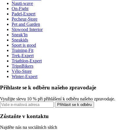
Nauti-wave
On-Fight
Padel-Expert
Pecheur-Store
Pet and Garden
Slowood Interior
Sneak'In
Sneakids
Sport is good
Training-Fit
Trek-Expert
Triathlon-Expert
TripnBikers
Vélo-Store
Winter-Expert
Přihlaste se k odběru našeho zpravodaje
Využijte slevu 10 % při přihlášení k odběru našeho zpravodaje.
Přihlásit se k odběru
Zůstaňte v kontaktu
Najděte nás na sociálních sítích