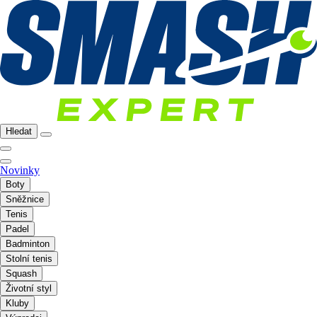
Hledat
Novinky
Boty
Sněžnice
Tenis
Padel
Badminton
Stolní tenis
Squash
Životní styl
Kluby