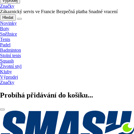
Výprodej
Značky
Zákaznický servis ve Francie
Bezpečná platba
Snadné vracení
Hledat
Novinky
Boty
Sněžnice
Tenis
Padel
Badminton
Stolní tenis
Squash
Životní styl
Kluby
Výprodej
Značky
Probíhá přidávání do košíku...