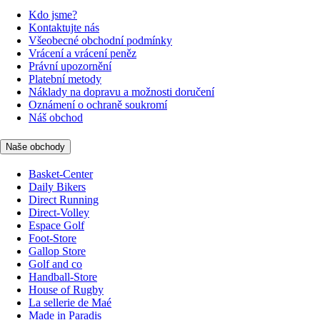
Kdo jsme?
Kontaktujte nás
Všeobecné obchodní podmínky
Vrácení a vrácení peněz
Právní upozornění
Platební metody
Náklady na dopravu a možnosti doručení
Oznámení o ochraně soukromí
Náš obchod
Naše obchody
Basket-Center
Daily Bikers
Direct Running
Direct-Volley
Espace Golf
Foot-Store
Gallop Store
Golf and co
Handball-Store
House of Rugby
La sellerie de Maé
Made in Paradis