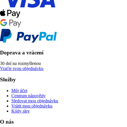
Doprava a vrácení
30 dní na rozmyšlenou
Vraťte svou objednávku
Služby
Můj účet
Centrum nápovědy
Sledovat mou objednávku
Vrátit mou objednávku
Kódy slev
O nás