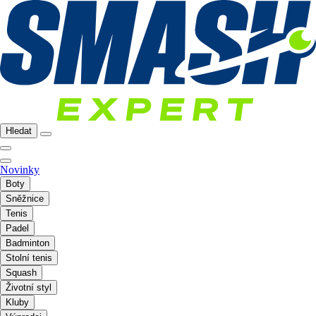
Hledat
Novinky
Boty
Sněžnice
Tenis
Padel
Badminton
Stolní tenis
Squash
Životní styl
Kluby