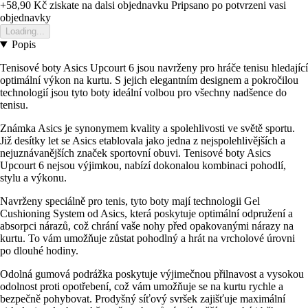
+58,90 Kč
ziskate na dalsi objednavku
Pripsano po potvrzeni vasi
objednavky
Loading...
Popis
Tenisové boty Asics Upcourt 6 jsou navrženy pro hráče tenisu hledající
optimální výkon na kurtu. S jejich elegantním designem a pokročilou
technologií jsou tyto boty ideální volbou pro všechny nadšence do
tenisu.
Známka Asics je synonymem kvality a spolehlivosti ve světě sportu.
Již desítky let se Asics etablovala jako jedna z nejspolehlivějších a
nejuznávanějších značek sportovní obuvi. Tenisové boty Asics
Upcourt 6 nejsou výjimkou, nabízí dokonalou kombinaci pohodlí,
stylu a výkonu.
Navrženy speciálně pro tenis, tyto boty mají technologii Gel
Cushioning System od Asics, která poskytuje optimální odpružení a
absorpci nárazů, což chrání vaše nohy před opakovanými nárazy na
kurtu. To vám umožňuje zůstat pohodlný a hrát na vrcholové úrovni
po dlouhé hodiny.
Odolná gumová podrážka poskytuje výjimečnou přilnavost a vysokou
odolnost proti opotřebení, což vám umožňuje se na kurtu rychle a
bezpečně pohybovat. Prodyšný síťový svršek zajišťuje maximální