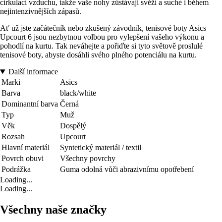
cirkulaci vzduchu, takže vaše nohy zůstávají svěží a suché i během
nejintenzivnějších zápasů.
Ať už jste začátečník nebo zkušený závodník, tenisové boty Asics
Upcourt 6 jsou nezbytnou volbou pro vylepšení vašeho výkonu a
pohodlí na kurtu. Tak neváhejte a pořiďte si tyto světově proslulé
tenisové boty, abyste dosáhli svého plného potenciálu na kurtu.
Další informace
Marki
Asics
Barva
black/white
Dominantní barva
Černá
Typ
Muž
Věk
Dospělý
Rozsah
Upcourt
Hlavní materiál
Syntetický materiál / textil
Povrch obuvi
Všechny povrchy
Podrážka
Guma odolná vůči abrazivnímu opotřebení
Loading...
Loading...
Všechny naše značky