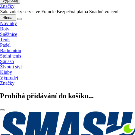
Výprodej
Značky
Zákaznický servis ve Francie
Bezpečná platba
Snadné vracení
Hledat
Novinky
Boty
Sněžnice
Tenis
Padel
Badminton
Stolní tenis
Squash
Životní styl
Kluby
Výprodej
Značky
Probíhá přidávání do košíku...