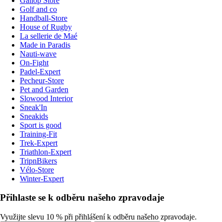
Gallop Store
Golf and co
Handball-Store
House of Rugby
La sellerie de Maé
Made in Paradis
Nauti-wave
On-Fight
Padel-Expert
Pecheur-Store
Pet and Garden
Slowood Interior
Sneak'In
Sneakids
Sport is good
Training-Fit
Trek-Expert
Triathlon-Expert
TripnBikers
Vélo-Store
Winter-Expert
Přihlaste se k odběru našeho zpravodaje
Využijte slevu 10 % při přihlášení k odběru našeho zpravodaje.