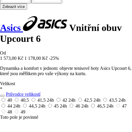
Zobrazit více
Asics
Vnitřní obuv
Upcourt 6
Od
1 573,00 Kč
1 178,00 Kč
-25%
Dynamika a komfort v jednom: objevte tenisové boty Asics Upcourt 6,
které jsou měřítkem pro vaše výkony na kurtu.
Velikost
*
Průvodce velikostí
40
40,5
41,5
24h
42
24h
42,5
24h
43,5
24h
44
24h
44,5
24h
45
24h
46
24h
46,5
24h
47
48
49
Toto pole je povinné