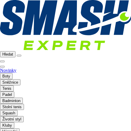
Hledat
Novinky
Boty
Sněžnice
Tenis
Padel
Badminton
Stolní tenis
Squash
Životní styl
Kluby