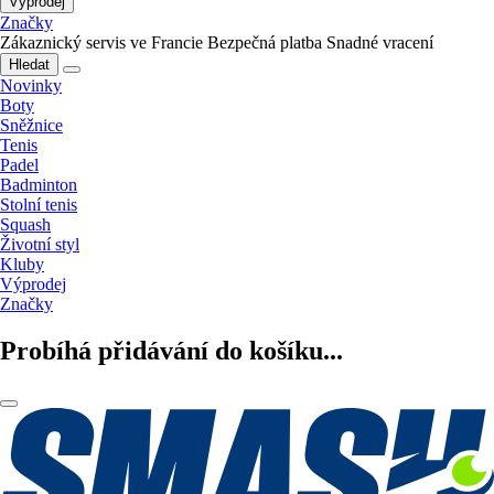
Výprodej
Značky
Zákaznický servis ve Francie
Bezpečná platba
Snadné vracení
Hledat
Novinky
Boty
Sněžnice
Tenis
Padel
Badminton
Stolní tenis
Squash
Životní styl
Kluby
Výprodej
Značky
Probíhá přidávání do košíku...