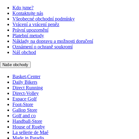
Kdo jsme?
Kontaktujte nás
Všeobecné obchodní podmínky
Vrácení a vrácení peněz
Právní upozornění
Platební metody
Náklady na dopravu a možnosti doručení
Oznámení o ochraně soukromí
Náš obchod
Naše obchody
Basket-Center
Daily Bikers
Direct Running
Direct-Volley
Espace Golf
Foot-Store
Gallop Store
Golf and co
Handball-Store
House of Rugby
La sellerie de Maé
Made in Paradis