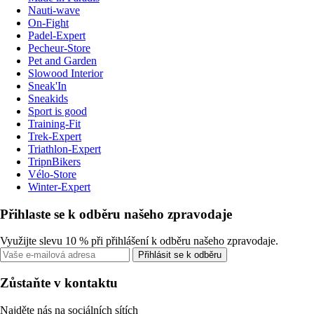
Nauti-wave
On-Fight
Padel-Expert
Pecheur-Store
Pet and Garden
Slowood Interior
Sneak'In
Sneakids
Sport is good
Training-Fit
Trek-Expert
Triathlon-Expert
TripnBikers
Vélo-Store
Winter-Expert
Přihlaste se k odběru našeho zpravodaje
Využijte slevu 10 % při přihlášení k odběru našeho zpravodaje.
Přihlásit se k odběru
Zůstaňte v kontaktu
Najděte nás na sociálních sítích