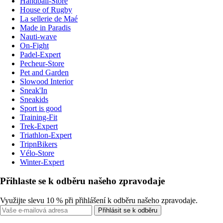
Handball-Store
House of Rugby
La sellerie de Maé
Made in Paradis
Nauti-wave
On-Fight
Padel-Expert
Pecheur-Store
Pet and Garden
Slowood Interior
Sneak'In
Sneakids
Sport is good
Training-Fit
Trek-Expert
Triathlon-Expert
TripnBikers
Vélo-Store
Winter-Expert
Přihlaste se k odběru našeho zpravodaje
Využijte slevu 10 % při přihlášení k odběru našeho zpravodaje.
Přihlásit se k odběru