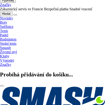
Výprodej
Značky
Zákaznický servis ve Francie
Bezpečná platba
Snadné vracení
Hledat
Novinky
Boty
Sněžnice
Tenis
Padel
Badminton
Stolní tenis
Squash
Životní styl
Kluby
Výprodej
Značky
Probíhá přidávání do košíku...