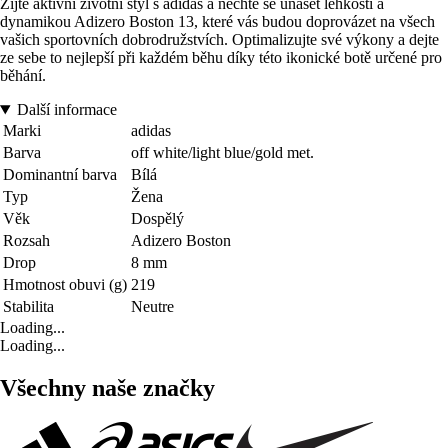
Žijte aktivní životní styl s adidas a nechte se unášet lehkostí a
dynamikou Adizero Boston 13, které vás budou doprovázet na všech
vašich sportovních dobrodružstvích. Optimalizujte své výkony a dejte
ze sebe to nejlepší při každém běhu díky této ikonické botě určené pro
běhání.
Další informace
Marki
adidas
Barva
off white/light blue/gold met.
Dominantní barva
Bílá
Typ
Žena
Věk
Dospělý
Rozsah
Adizero Boston
Drop
8 mm
Hmotnost obuvi (g)
219
Stabilita
Neutre
Loading...
Loading...
Všechny naše značky