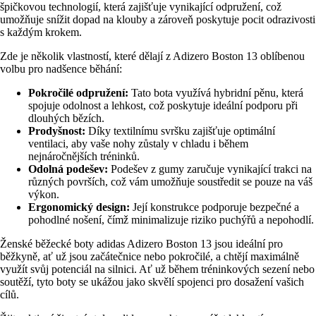
špičkovou technologií, která zajišťuje vynikající odpružení, což
umožňuje snížit dopad na klouby a zároveň poskytuje pocit odrazivosti
s každým krokem.
Zde je několik vlastností, které dělají z Adizero Boston 13 oblíbenou
volbu pro nadšence běhání:
Pokročilé odpružení:
Tato bota využívá hybridní pěnu, která
spojuje odolnost a lehkost, což poskytuje ideální podporu při
dlouhých bězích.
Prodyšnost:
Díky textilnímu svršku zajišťuje optimální
ventilaci, aby vaše nohy zůstaly v chladu i během
nejnáročnějších tréninků.
Odolná podešev:
Podešev z gumy zaručuje vynikající trakci na
různých površích, což vám umožňuje soustředit se pouze na váš
výkon.
Ergonomický design:
Její konstrukce podporuje bezpečné a
pohodlné nošení, čímž minimalizuje riziko puchýřů a nepohodlí.
Ženské běžecké boty adidas Adizero Boston 13 jsou ideální pro
běžkyně, ať už jsou začátečnice nebo pokročilé, a chtějí maximálně
využít svůj potenciál na silnici. Ať už během tréninkových sezení nebo
soutěží, tyto boty se ukážou jako skvělí spojenci pro dosažení vašich
cílů.