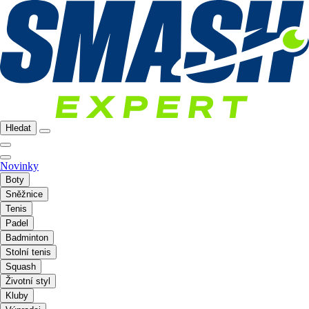
Hledat
Novinky
Boty
Sněžnice
Tenis
Padel
Badminton
Stolní tenis
Squash
Životní styl
Kluby