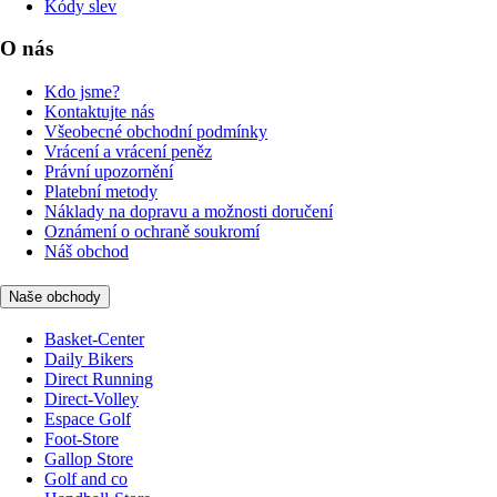
Kódy slev
O nás
Kdo jsme?
Kontaktujte nás
Všeobecné obchodní podmínky
Vrácení a vrácení peněz
Právní upozornění
Platební metody
Náklady na dopravu a možnosti doručení
Oznámení o ochraně soukromí
Náš obchod
Naše obchody
Basket-Center
Daily Bikers
Direct Running
Direct-Volley
Espace Golf
Foot-Store
Gallop Store
Golf and co