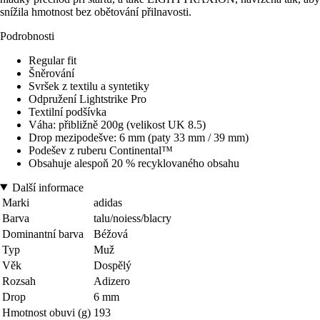
snížila hmotnost bez obětování přilnavosti.
Podrobnosti
Regular fit
Šněrování
Svršek z textilu a syntetiky
Odpružení Lightstrike Pro
Textilní podšívka
Váha: přibližně 200g (velikost UK 8.5)
Drop mezipodešve: 6 mm (paty 33 mm / 39 mm)
Podešev z ruberu Continental™
Obsahuje alespoň 20 % recyklovaného obsahu
Další informace
Marki
adidas
Barva
talu/noiess/blacry
Dominantní barva
Béžová
Typ
Muž
Věk
Dospělý
Rozsah
Adizero
Drop
6 mm
Hmotnost obuvi (g)
193