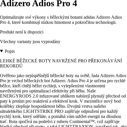
Adizero Adios Pro 4
Optimalizujte své výkony s běžeckými botami adidas Adizero Adios
Pro 4, které kombinují nízkou hmotnost a pokročilou technologii.
Produkt není k dispozici
Všechny varianty jsou vyprodány
Popis
LEHKÉ BĚŽECKÉ BOTY NAVRŽENÉ PRO PŘEKONÁVÁNÍ
REKORDŮ
Ověřeno jako nejúspěšnější běžecké boty na světě, řada Adizero Adios
Pro je vrchol běžeckých bot Adizero. Adios Pro 4 je určena pro rychlé
běžce, kteří chtějí běžet rychleji, s vylepšenými vlastnostmi
navrženými pro optimalizaci efektivity při běhu. Naše
ENERGYRODS 2.0 infuzované uhlíkem nabízejí plynulý přechod od
paty k prstům pro reaktivní a efektivní krok. V mezistélce nový bod
kolébky zlepšuje hospodárnost běhu. Dvojitá vrstva našeho
ultralehkého LIGHTSTRIKE PRO zajišťuje odpružení pro každý
rychlý krok, který uděláte, a pomáhá vám udržet energii na dlouhou
trať. Bota spočívá na podešvi z ruberu Continental™, což zajišťuje
hladký přechod při startu, a také LIGHTTRAXION, navržená tak, aby