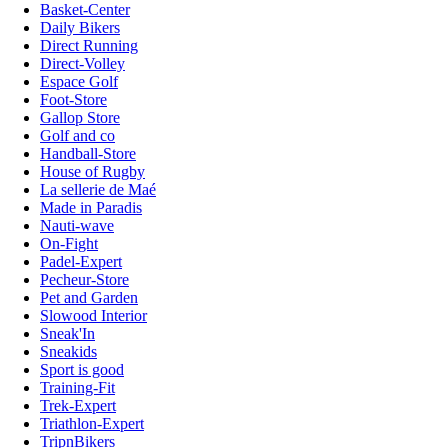
Basket-Center
Daily Bikers
Direct Running
Direct-Volley
Espace Golf
Foot-Store
Gallop Store
Golf and co
Handball-Store
House of Rugby
La sellerie de Maé
Made in Paradis
Nauti-wave
On-Fight
Padel-Expert
Pecheur-Store
Pet and Garden
Slowood Interior
Sneak'In
Sneakids
Sport is good
Training-Fit
Trek-Expert
Triathlon-Expert
TripnBikers