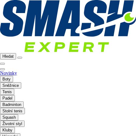
Hledat
Novinky
Boty
Sněžnice
Tenis
Padel
Badminton
Stolní tenis
Squash
Životní styl
Kluby