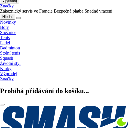
Výprodej
Značky
Zákaznický servis ve Francie
Bezpečná platba
Snadné vracení
Hledat
Novinky
Boty
Sněžnice
Tenis
Padel
Badminton
Stolní tenis
Squash
Životní styl
Kluby
Výprodej
Značky
Probíhá přidávání do košíku...