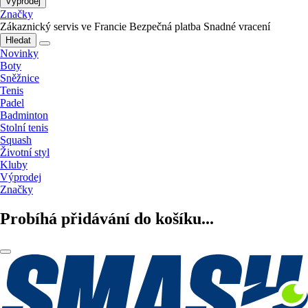
Výprodej
Značky
Zákaznický servis ve Francie
Bezpečná platba
Snadné vracení
Hledat
Novinky
Boty
Sněžnice
Tenis
Padel
Badminton
Stolní tenis
Squash
Životní styl
Kluby
Výprodej
Značky
Probíhá přidávání do košíku...