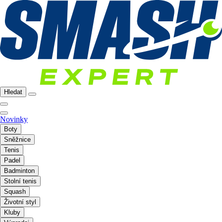
Hledat
Novinky
Boty
Sněžnice
Tenis
Padel
Badminton
Stolní tenis
Squash
Životní styl
Kluby