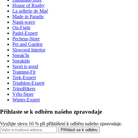
House of Rugby
La sellerie de Maé
Made in Paradis
Nauti-wave
On-Fight
Padel-Expert
Pecheur-Store
Pet and Garden
Slowood Interior
Sneak'In
Sneakids
Sport is good
Training-Fit
Trek-Expert
Triathlon-Expert
TripnBikers
Vélo-Store
Winter-Expert
Přihlaste se k odběru našeho zpravodaje
Využijte slevu 10 % při přihlášení k odběru našeho zpravodaje.
Přihlásit se k odběru