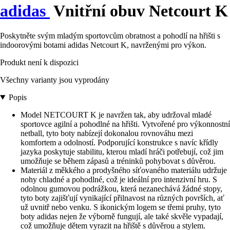
adidas
Vnitřní obuv Netcourt K
Poskytněte svým mladým sportovcům obratnost a pohodlí na hřišti s
indoorovými botami adidas Netcourt K, navrženými pro výkon.
Produkt není k dispozici
Všechny varianty jsou vyprodány
Popis
Model NETCOURT K je navržen tak, aby udržoval mladé
sportovce agilní a pohodlné na hřišti. Vytvořené pro výkonnostní
netball, tyto boty nabízejí dokonalou rovnováhu mezi
komfortem a odolností. Podporující konstrukce s navíc křídly
jazyka poskytuje stabilitu, kterou mladí hráči potřebují, což jim
umožňuje se během zápasů a tréninků pohybovat s důvěrou.
Materiál z měkkého a prodyšného síťovaného materiálu udržuje
nohy chladné a pohodlné, což je ideální pro intenzivní hru. S
odolnou gumovou podrážkou, která nezanechává žádné stopy,
tyto boty zajišťují vynikající přilnavost na různých površích, ať
už uvnitř nebo venku. S ikonickým logem se třemi pruhy, tyto
boty adidas nejen že výborně fungují, ale také skvěle vypadají,
což umožňuje dětem vyrazit na hřiště s důvěrou a stylem.