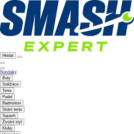
Hledat
Novinky
Boty
Sněžnice
Tenis
Padel
Badminton
Stolní tenis
Squash
Životní styl
Kluby