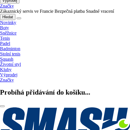
Výprodej
Značky
Zákaznický servis ve Francie
Bezpečná platba
Snadné vracení
Hledat
Novinky
Boty
Sněžnice
Tenis
Padel
Badminton
Stolní tenis
Squash
Životní styl
Kluby
Výprodej
Značky
Probíhá přidávání do košíku...