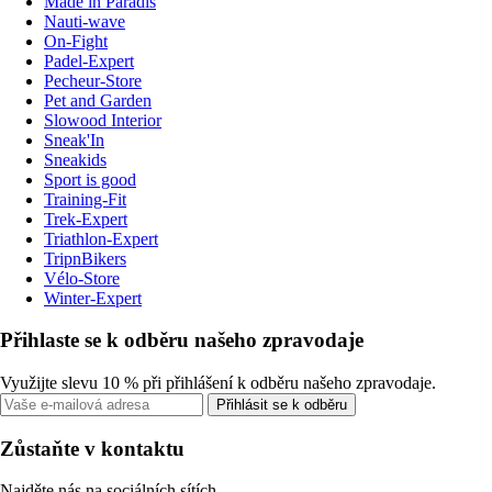
Made in Paradis
Nauti-wave
On-Fight
Padel-Expert
Pecheur-Store
Pet and Garden
Slowood Interior
Sneak'In
Sneakids
Sport is good
Training-Fit
Trek-Expert
Triathlon-Expert
TripnBikers
Vélo-Store
Winter-Expert
Přihlaste se k odběru našeho zpravodaje
Využijte slevu 10 % při přihlášení k odběru našeho zpravodaje.
Přihlásit se k odběru
Zůstaňte v kontaktu
Najděte nás na sociálních sítích