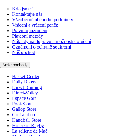
Kdo jsme?
Kontaktujte nás
Všeobecné obchodní podmínky
Vrácení a vrácení peněz
Právní upozornění
Platební metody
Náklady na dopravu a možnosti doručení
Oznámení o ochraně soukromí
Náš obchod
Naše obchody
Basket-Center
Daily Bikers
Direct Running
Direct-Volley
Espace Golf
Foot-Store
Gallop Store
Golf and co
Handball-Store
House of Rugby
La sellerie de Maé