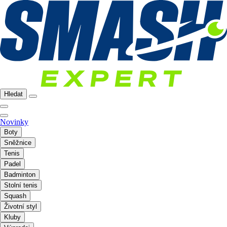
Hledat
Novinky
Boty
Sněžnice
Tenis
Padel
Badminton
Stolní tenis
Squash
Životní styl
Kluby