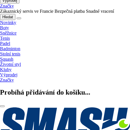
Výprodej
Značky
Zákaznický servis ve Francie
Bezpečná platba
Snadné vracení
Hledat
Novinky
Boty
Sněžnice
Tenis
Padel
Badminton
Stolní tenis
Squash
Životní styl
Kluby
Výprodej
Značky
Probíhá přidávání do košíku...