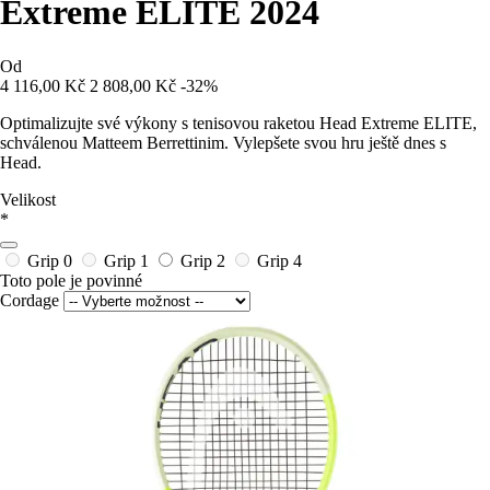
Extreme ELITE 2024
Od
4 116,00 Kč
2 808,00 Kč
-32%
Optimalizujte své výkony s tenisovou raketou Head Extreme ELITE,
schválenou Matteem Berrettinim. Vylepšete svou hru ještě dnes s
Head.
Velikost
*
Grip 0
Grip 1
Grip 2
Grip 4
Toto pole je povinné
Cordage