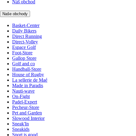
Náš obchod
Naše obchody
Basket-Center
Daily Bikers
Direct Running
Direct-Volley
Espace Golf
Foot-Store
Gallop Store
Golf and co
Handball-Store
House of Rugby
La sellerie de Maé
Made in Paradis
Nauti-wave
On-Fight
Padel-Expert
Pecheur-Store
Pet and Garden
Slowood Interior
Sneak'In
Sneakids
Sport is good