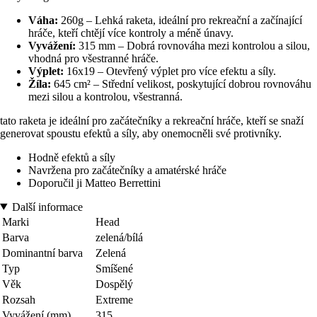
Váha:
260g – Lehká raketa, ideální pro rekreační a začínající
hráče, kteří chtějí více kontroly a méně únavy.
Vyvážení:
315 mm – Dobrá rovnováha mezi kontrolou a silou,
vhodná pro všestranné hráče.
Výplet:
16x19 – Otevřený výplet pro více efektu a síly.
Žíla:
645 cm² – Střední velikost, poskytující dobrou rovnováhu
mezi silou a kontrolou, všestranná.
tato raketa je ideální pro začátečníky a rekreační hráče, kteří se snaží
generovat spoustu efektů a síly, aby onemocněli své protivníky.
Hodně efektů a síly
Navržena pro začátečníky a amatérské hráče
Doporučil ji Matteo Berrettini
Další informace
Marki
Head
Barva
zelená/bílá
Dominantní barva
Zelená
Typ
Smíšené
Věk
Dospělý
Rozsah
Extreme
Vyvážení (mm)
315