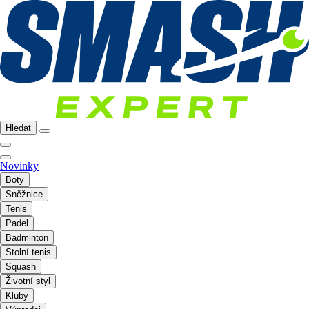
Hledat
Novinky
Boty
Sněžnice
Tenis
Padel
Badminton
Stolní tenis
Squash
Životní styl
Kluby