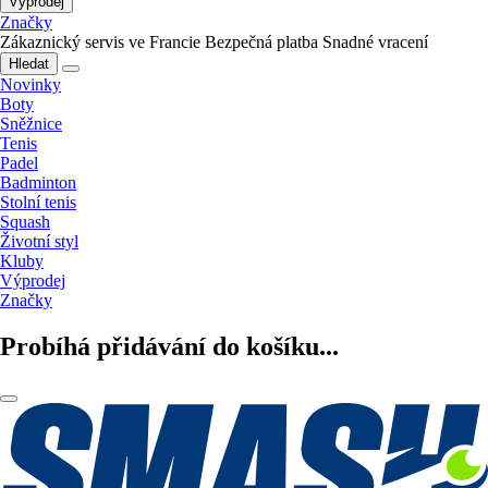
Výprodej
Značky
Zákaznický servis ve Francie
Bezpečná platba
Snadné vracení
Hledat
Novinky
Boty
Sněžnice
Tenis
Padel
Badminton
Stolní tenis
Squash
Životní styl
Kluby
Výprodej
Značky
Probíhá přidávání do košíku...