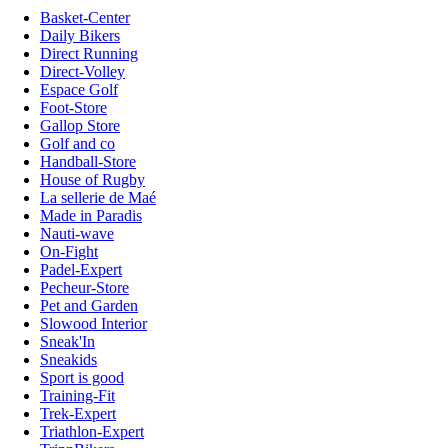
Basket-Center
Daily Bikers
Direct Running
Direct-Volley
Espace Golf
Foot-Store
Gallop Store
Golf and co
Handball-Store
House of Rugby
La sellerie de Maé
Made in Paradis
Nauti-wave
On-Fight
Padel-Expert
Pecheur-Store
Pet and Garden
Slowood Interior
Sneak'In
Sneakids
Sport is good
Training-Fit
Trek-Expert
Triathlon-Expert